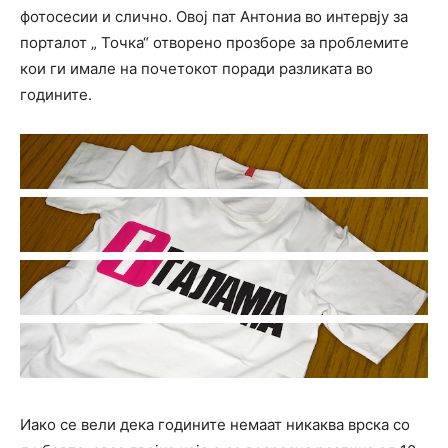
фотосесии и слично. Овој пат Антониа во интервју за
порталот „ Точка“ отворено прозборе за проблемите
кои ги имале на почетокот поради разликата во
годините.
Иако се вели дека годините немаат никаква врска со