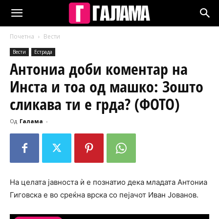
Почетна
Вести
Вести
Естрада
Антониа доби коментар на
Инста и тоа од машко: Зошто
сликава ти е гpдa? (ФОТО)
Од
Галама
-
На целата јавноста ѝ е познатио дека младата Антониа
Гиговска е во среќна врска со пејачот Иван Јованов.