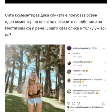
Сите комемнтираа дека сликата е преубава освен
еден коментар од некој од нејзините следбеници на
Инстаграм кој ѝ рече: Зошто оваа слика е толку уж ас-
на?