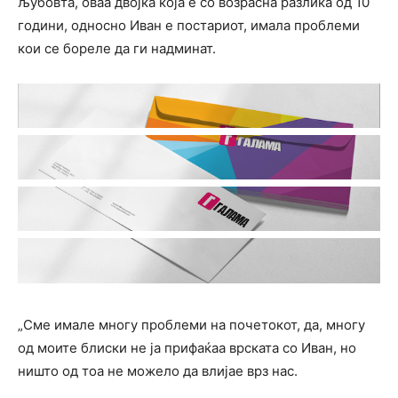
љубовта, оваа двојка која е со возрасна разлика од 10
години, односно Иван е постариот, имала проблеми
кои се бореле да ги надминат.
„Сме имале многу проблеми на почетокот, да, многу
од моите блиски не ја прифаќаа врската со Иван, но
ништо од тоа не можело да влијае врз нас.