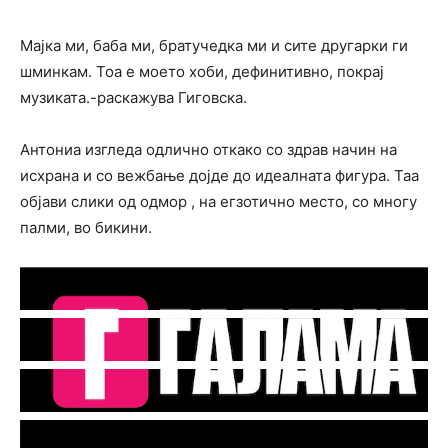
Мајка ми, баба ми, братучедка ми и сите другарки ги
шминкам. Тоа е моето хоби, дефинитивно, покрај
музиката.-раскажува Гиговска.
Антониа изгледа одлично откако со здрав начин на
исхрана и со вежбање дојде до идеалната фигура. Таа
објави слики од одмор , на егзотично место, со многу
палми, во бикини.