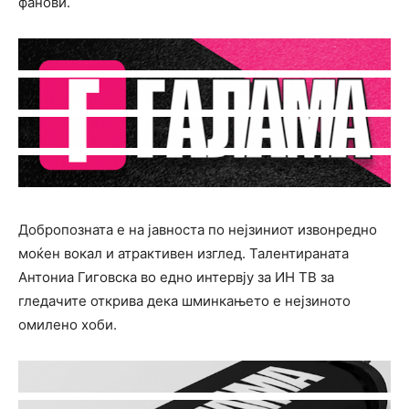
фанови.
Добропозната е на јавноста по нејзиниот извонредно
моќен вокал и атрактивен изглед. Талентираната
Антониа Гиговска во едно интервју за ИН ТВ за
гледачите открива дека шминкањето е нејзиното
омилено хоби.