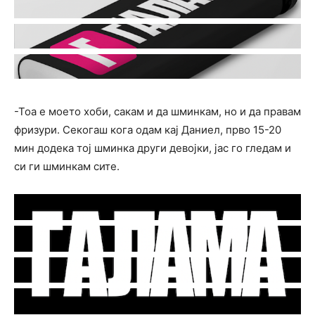
-Тоа е моето хоби, сакам и да шминкам, но и да правам
фризури. Секогаш кога одам кај Даниел, прво 15-20
мин додека тој шминка други девојки, јас го гледам и
си ги шминкам сите.