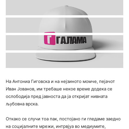
На Антониа Гиговска и на нејзиното момче, пејачот
Иван Јованов, им требаше некое време додека се
ослободија пред јавноста да ја откријат нивната
љубовна врска.
Откако се случи тоа пак, постојано ги гледаме заедно
на социјалните мрежи, интрвјуа во медиумите,