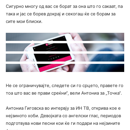
Сигурно многу од вас се борат за она што го сакаат, па
така и јас се борев докрај и секогаш ќе се борам за
сите мои блиски.
Не се ограничувајте, следете си го срцето, правете го
тоа што вас ве прави среќни“, вели Антониа за „Точка“.
Антониа Гиговска во интервју за ИН ТВ, открива кое е
нејзиното хоби. Девојката со ангелски глас, периодов
подготвува нови песни кои ќе ги подари на нејзините