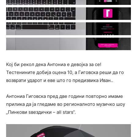
Кој би рекол дека Антониа е девојка за се!
Тестенините добија оцена 10, а Гиговска реши да го
возврати удаpот и еве што го предизвика Иван..
Антониа Гиговска пред две години повторно имаме
прилика да ја гледаме во регионалното музичко шоу
„Пинкови ѕвездички – all stars“.