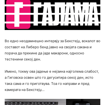
Во едно неодамнешно интервју за Бекстејџ, вокалот во
составот на Либеро бенд јавно на својата сакана и
порача да прекине да јаде макарони, односно
тестенини секој ден.
Имено, токму ова јадење е нејзина најголема слабост,
а Гиговска освен што го дегуситира секој ден, исто
така сама и го приготвува. Тоа го направи и пред
камерата на Бекстејџ…