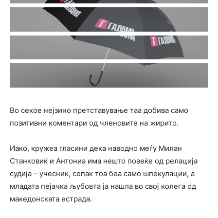
Во секое нејзино претставување таа добива само
позитивни коментари од членовите на жирито.
Иако, кружеа гласини дека наводно меѓу Милан
Станковиќ и Антониа има нешто повеќе од релација
судија – учесник, сепак тоа беа само шпекулации, а
младата пејачка љубовта ја нашла во свој колега од
македонската естрада.