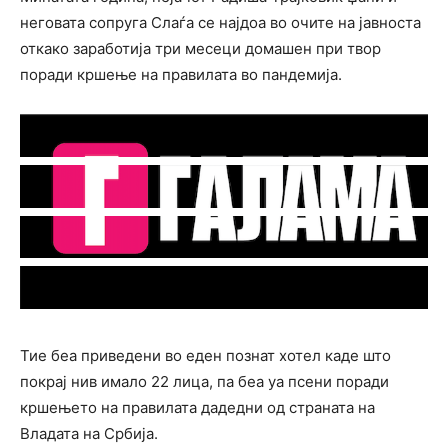
неговата сопруга Слаѓа се најдоа во очите на јавноста
откако заработија три месеци домашен при твор
поради кршење на правилата во пандемија.
Тие беа приведени во еден познат хотел каде што
покрај нив имало 22 лица, па беа уа псени поради
кршењето на правилата дадедни од страната на
Владата на Србија.