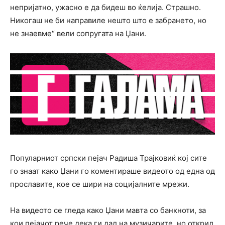
непријатно, ужасно е да бидеш во ќелија. Страшно.
Никогаш не би направиле нешто што е забрането, но
не знаевме“ вели сопругата на Џани.
Популарниот српски пејач Радиша Трајковиќ кој сите
го знаат како Џани го коментираше видеото од една од
прославите, кое се шири на социјалните мрежи.
На видеото се гледа како Џани мавта со банкноти, за
кои пејачот рече дека ги дал на музичарите, но открил