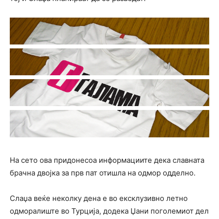
На сето ова придонесоа информациите дека славната
брачна двојка за прв пат отишла на одмор одделно.
Слаџа веќе неколку дена е во ексклузивно летно
одморалиште во Турција, додека Џани поголемиот дел