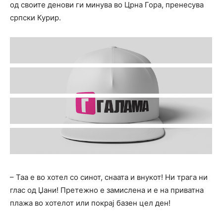
од своите денови ги минува во Црна Гора, пренесува
српски Курир.
– Таа е во хотел со синот, снаата и внукот! Ни трага ни
глас од Џани! Претежно е замислена и е на приватна
плажа во хотелот или покрај базен цел ден!