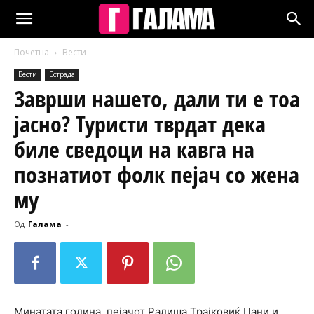
Почетна
Вести
Вести
Естрада
Заврши нашето, дали ти е тоа
јасно? Туристи тврдат дека
биле сведоци на кавга на
познатиот фолк пејач со жена
му
Од
Галама
-
Минатата година, пејачот Радиша Трајковиќ Џани и