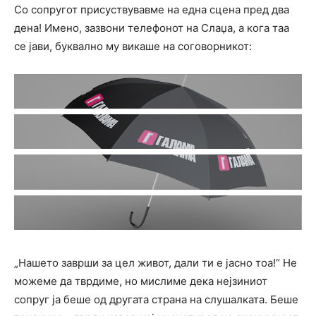
Со сопругот присуствувавме на една сцена пред два
дена! Имено, зазвони телефонот на Слаџа, а кога таа
се јави, буквално му викаше на соговорникот:
„Нашето заврши за цел живот, дали ти е јасно тоа!“ Не
можеме да тврдиме, но мислиме дека нејзиниот
сопруг ја беше од другата страна на слушалката. Беше