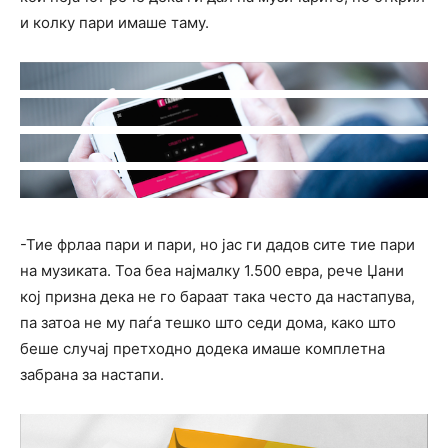
и колку пари имаше таму.
-Тие фрлаа пари и пари, но јас ги дадов сите тие пари
на музиката. Тоа беа најмалку 1.500 евра, рече Џани
кој призна дека не го бараат така често да настапува,
па затоа не му паѓа тешко што седи дома, како што
беше случај претходно додека имаше комплетна
забрана за настапи.