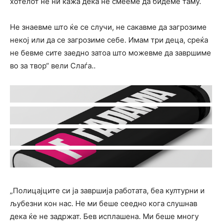
хотелот не ни кажа дека не смееме да бидеме таму.
Не знаевме што ќе се случи, не сакавме да загрозиме
некој или да се загрозиме себе. Имам три деца, среќа
не бевме сите заедно затоа што можевме да завршиме
во за твор“ вели Слаѓа..
„Полицајците си ја завршија работата, беа културни и
љубезни кон нас. Не ми беше сеедно кога слушнав
дека ќе не задржат. Бев исплашена. Ми беше многу