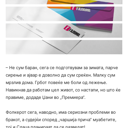
– Не сум баран, сега се подготвувам за зимата, парче
сирење и ајвар е доволно да сум среќен. Малку сум
мрзлив дома. Грбот повеќе ме боли од лежење.
Навикнав да работам цел живот, со настапи, но што ќе
правиме, додаде Џани во „Премиера“.
Фолкерот сега, наводно, има сериозни проблеми во
бракот, а судејќи според „чаршија прича“ муабетите,
тој и Слаџа планираат да се разведат!