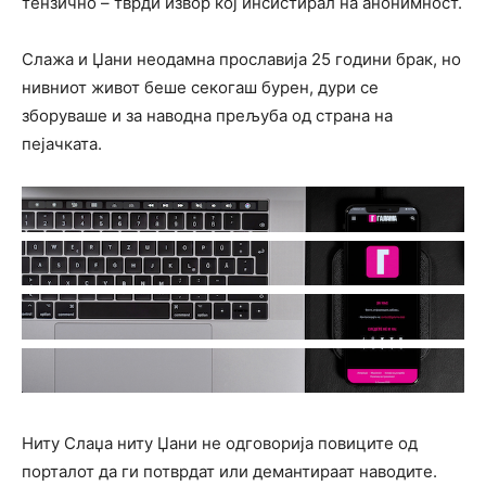
тензично – тврди извор кој инсистирал на анонимност.
Слажа и Џани неодамна прославија 25 години брак, но
нивниот живот беше секогаш бурен, дури се
зборуваше и за наводна прељуба од страна на
пејачката.
Ниту Слаџа ниту Џани не одговорија повиците од
порталот да ги потврдат или демантираат наводите.