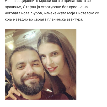
Но, на социјалните мрежи кога е приватноста во
прашање, Стефан ја стартуваше без криење на
неговата нова љубов, манекенката Маја Ристевска со
која е заедно во својата планинска авантура.