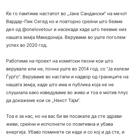
Ќе го памтиме настапот во „Јане Сандански“ на мечот
Вардар-Пик Сегед но и повторно среќни што бевме
дел од @onelovetour и насекаде каде што пеевме низ
нашата земја Македонија. Веруваме во уште поголем
успех во 2020 год.
Работиме на проект на комитски песни кои што
верувале или не, почна уште во 2014 год. со “Ја излези
Ѓурѓо”. Веруваме во настапи и надвор од границите на
нашата земја, каде што има и публика која не не
слушнала како изведуваме во живо и тоа е мотив плус
да докажеме кои се „Некст Тајм“.
Тоа е за нас, но на вас би ви посакале да сте здрави
живи, среќни и исполнети со позитивна и убава
енергија. Убаво поминете си каде и со кој и да сте, и