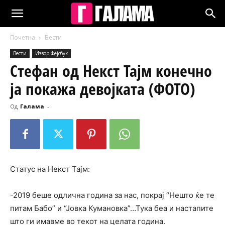
Почетна
Вести
Вести
Извор Фејсбук
Стефан од Некст Тајм конечно
ја покажа девојката (ФОТО)
Од
Галама
-
Статус на Некст Тајм:
-2019 беше одлична година за нас, покрај “Нешто ќе те
питам Бабо” и “Јовка Кумановка”…Тука беа и настапите
што ги имавме во текот на целата година.