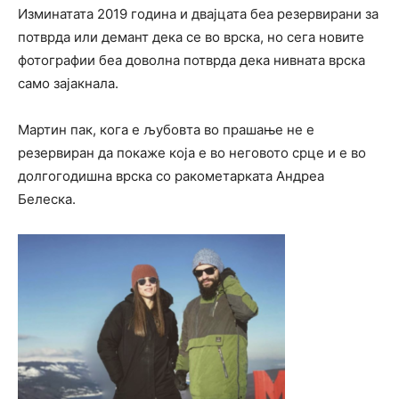
Изминатата 2019 година и двајцата беа резервирани за
потврда или демант дека се во врска, но сега новите
фотографии беа доволна потврда дека нивната врска
само зајакнала.
Мартин пак, кога е љубовта во прашање не е
резервиран да покаже која е во неговото срце и е во
долгогодишна врска со ракометарката Андреа
Белеска.