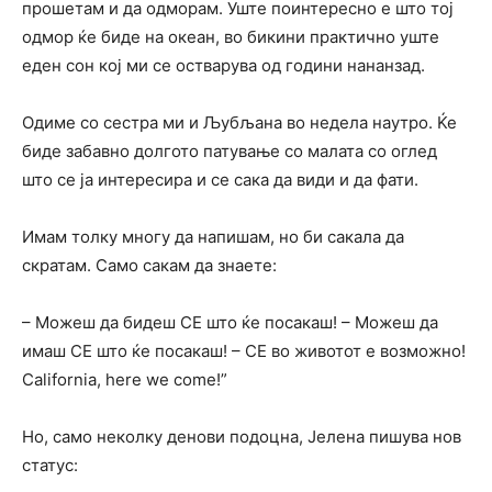
прошетам и да одморам. Уште поинтересно е што тој
одмор ќе биде на океан, во бикини практично уште
еден сон кој ми се остварува од години нананзад.
Одиме со сестра ми и Љубљана во недела наутро. Ќе
биде забавно долгото патување со малата со оглед
што се ја интересира и се сака да види и да фати.
Имам толку многу да напишам, но би сакала да
скратам. Само сакам да знаете:
– Можеш да бидеш СЕ што ќе посакаш! – Можеш да
имаш СЕ што ќе посакаш! – СЕ во животот е возможно!
California, here we come!”
Но, само неколку денови подоцна, Јелена пишува нов
статус: