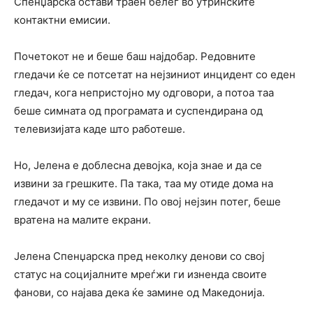
Спенџарска остави траен белег во утринските
контактни емисии.
Почетокот не и беше баш најдобар. Редовните
гледачи ќе се потсетат на нејзиниот инцидент со еден
гледач, кога непристојно му одговори, а потоа таа
беше симната од програмата и суспендирана од
телевизијата каде што работеше.
Но, Јелена е доблесна девојка, која знае и да се
извини за грешките. Па така, таа му отиде дома на
гледачот и му се извини. По овој нејзин потег, беше
вратена на малите екрани.
Јелена Спенџарска пред неколку денови со свој
статус на социјалните мреѓжи ги изненда своите
фанови, со најава дека ќе замине од Македонија.