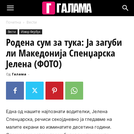
Почетна
Вести
Вести
Извор Фејсбук
Родена сум за тука: Ја загуби
ли Македонија Спенџарска
Јелена (ФОТО)
Од
Галама
-
Една од нашите најпознати водителки, Јелена
Спенџарска, речиси секојдневно ја гледавме на
малите екрани во изминатите десетина години.