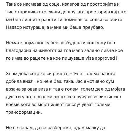
Така се насмеав од срце, излегов од просторијата и
тие отприлика сто скали до другата просторија кај што
ми беа личните работи ги поминав со солзи во очите.
Надвор истураше, а мене ми беше преубаво.
Немате појма колку бев возбудена и колку му бев
благодарна на животот за тоа мало зелено ливче кое
го имав во рацете на кое пишуваше visa approved !
Знам дека сега ќе си речете – ‘Еее голема работа
добила виза’ , но не е баш така. Јас емотивно сум
врзана за оваа виза и таа е голем, голем дел од мојата
душа и уште поголем зашто се случува во вистинско
време кога во мојот живот се случуваат големи
трансформации.
Не се селам, да се разбереме, одам малку да