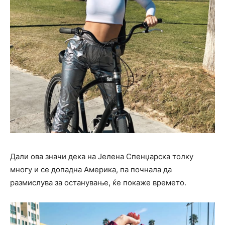
Дали ова значи дека на Јелена Спенџарска толку
многу и се допадна Америка, па почнала да
размислува за останување, ќе покаже времето.