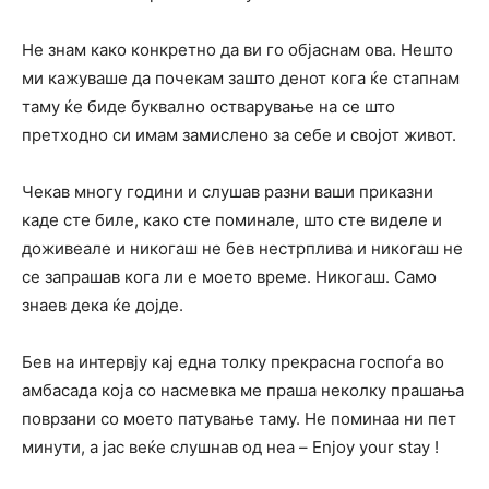
Не знам како конкретно да ви го објаснам ова. Нешто
ми кажуваше да почекам зашто денот кога ќе стапнам
таму ќе биде буквално остварување на се што
претходно си имам замислено за себе и својот живот.
Чекав многу години и слушав разни ваши приказни
каде сте биле, како сте поминале, што сте виделе и
доживеале и никогаш не бев нестрплива и никогаш не
се запрашав кога ли е моето време. Никогаш. Само
знаев дека ќе дојде.
Бев на интервју кај една толку прекрасна госпоѓа во
амбасада која со насмевка ме праша неколку прашања
поврзани со моето патување таму. Не поминаа ни пет
минути, а јас веќе слушнав од неа – Enjoy your stay !