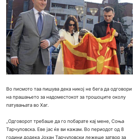
Во писмото таа пишува дека никој не бега да одговори
на прашањето за надоместокот за трошоците околу
патувањата во Хаг.
„Одговорот требаше да го побарате кај мене, Соња
Тарчуловска. Еве јас ќе ви кажам. Во периодот од 8
години додека Јохан Тарчуловски лежеше затвор за