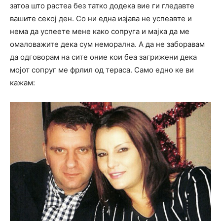
затоа што растеа без татко додека вие ги гледавте
вашите секој ден. Со ни една изјава не успеавте и
нема да успеете мене како сопруга и мајка да ме
омаловажите дека сум неморална. А да не заборавам
да одговорам на сите оние кои беа загрижени дека
мојот сопруг ме фрлил од тераса. Само едно ке ви
кажам: