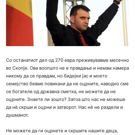
Со останатиот дел од 270 евра преживувавме месечно
во Скопје. Ова воопшто не е правдање и немам намера
никому да се правдам, но бидејки јас и моето
семејство бевме повикани да не оцрните, наводно сме
се богателе од државна сметка, не можете да не
оцрните. Знаете ли зошто? Затоа што нас не можеше
да нѐ скрши и оцрни и затворот. Нас нѐ не раздели и
душманот.
Не можете да ги оцрнете и скршите нашите деца,