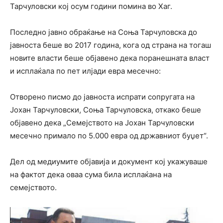
Тарчуловски кој осум години помина во Хаг.
Последно јавно обраќање на Соња Тарчуловска до
јавноста беше во 2017 година, кога од страна на тогаш
новите власти беше објавено дека поранешната власт
и исплаќала по пет илјади евра месечно:
Отворено писмо до јавноста испрати сопругата на
Јохан Тарчуловски, Соња Тарчуловска, откако беше
објавено дека „Семејството на Јохан Тарчуловски
месечно примало по 5.000 евра од државниот буџет“.
Дел од медиумите објавија и документ кој укажуваше
на фактот дека оваа сума била исплаќана на
семејството.