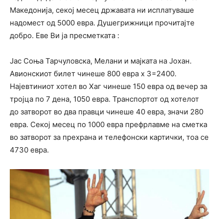
Македонија, секој месец државата ни исплатуваше
надомест од 5000 евра. Душегрижници прочитајте
добро. Еве Ви ја пресметката :
Јас Соња Тарчуловска, Мелани и мајката на Јохан.
Авионскиот билет чинеше 800 евра x 3=2400.
Најевтиниот хотел во Хаг чинеше 150 евра од вечер за
тројца по 7 дена, 1050 евра. Транспортот од хотелот
до затворот во два правци чинеше 40 евра, значи 280
евра. Секој месец по 1000 евра префрлавме на сметка
во затворот за прехрана и телефонски картички, тоа се
4730 евра.