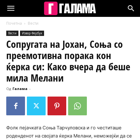
Почетна
Вести
Вести
Извор Фејсбук
Сопругата на Јохан, Соња со
преемотивна порака кон
ќерка си: Како вчера да беше
мила Мелани
Од
Галама
-
Фолк пејачката Соња Тарчуловска и го честиташе
роденденот на својата ќерка Мелани, неможејќи да се