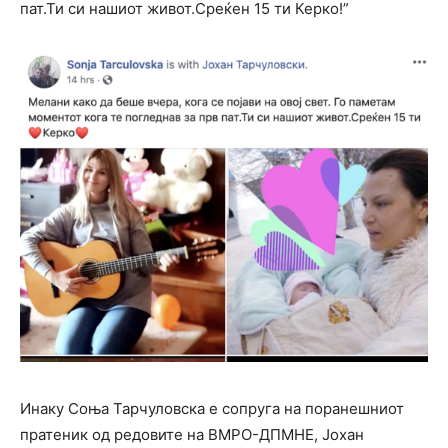
пат.Ти си нашиот живот.Среќен 15 ти Керко!”
Инаку Соња Тарчуловска е сопруга на поранешниот
пратеник од редовите на ВМРО-ДПМНЕ, Јохан