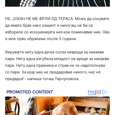
НЕ, ЈОХАН НЕ МЕ ФРЛИ ОД ТЕРАСА. Може да сонувате
да имате брак како нашиот и никогаш не би се
избориле со искушенијата низ кои поминавме ние. Ова
е мое прво обраќање после 5 години.
Верувајте ниту една дечја солза невреди за никакви
пари. Ниту една изгубена младост не вреди за никакви
пари. Ниту една празнина и страв не се надополнува
со пари. За крај ние не предадовме никого, нас нѐ
предадоа“- напиша тогаш Тарчуловска.