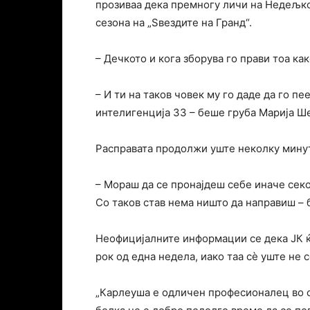
прозиваа дека премногу личи на Недељко 
сезона на „Ѕвездите на Гранд“.
– Дечкото и кога зборува го прави тоа как
– И ти на таков човек му го даде да го п
интелигенција 33 – беше груба Марија Ш
Расправата продолжи уште неколку минут
– Мораш да се пронајдеш себе иначе секо
Со таков став нема ништо да направиш – 
Неофицијалните информации се дека ЈК ќе
рок од една недела, иако таа сè уште не 
„Карлеуша е одличен професионалец во св