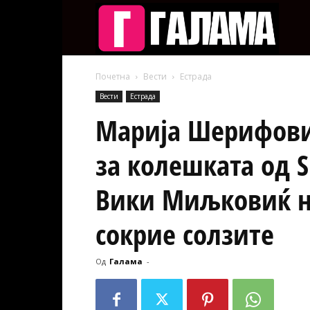
Галам
Почетна
Вести
Естрада
Вести
Естрада
Марија Шерифови
за колешката од Ѕ
Вики Миљковиќ н
сокрие солзите
Од
Галама
-