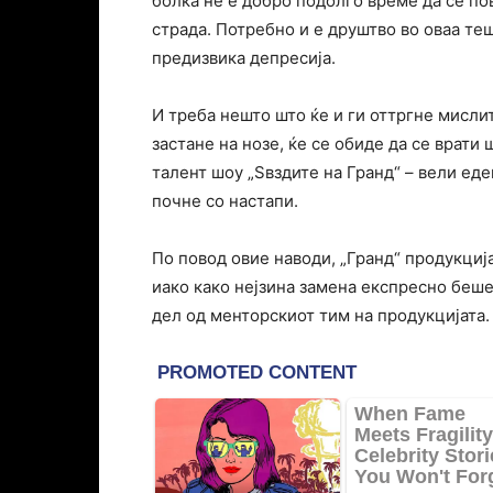
болка не е добро подолго време да се по
страда. Потребно и е друштво во оваа те
предизвика депресија.
И треба нешто што ќе и ги оттргне мисли
застане на нозе, ќе се обиде да се врат
талент шоу „Ѕвздите на Гранд“ – вели еде
почне со настапи.
По повод овие наводи, „Гранд“ продукција
иако како нејзина замена експресно беше
дел од менторскиот тим на продукцијата.