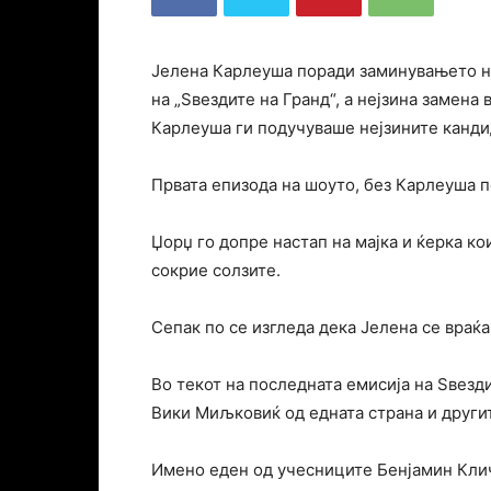
Јелена Карлеуша поради заминувањето на
на „Ѕвездите на Гранд“, а нејзина замена
Карлеуша ги подучуваше нејзините канди
Првата епизода на шоуто, без Карлеуша 
Џорџ го допре настап на мајка и ќерка ко
сокрие солзите.
Сепак по се изгледа дека Јелена се враќ
Во текот на последната емисија на Ѕвезд
Вики Миљковиќ од едната страна и другит
Имено еден од учесниците Бенјамин Кличи