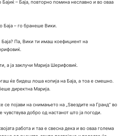
Бајиќ – Баја, повторно помина неславно и во оваа
о Баја – го бранеше Вики.
ее Баја? Па, Вики ти имаш коефициент на
ерифовиќ.
и, а ја заклучи Марија Шерифовиќ.
гаш ќе бидеш лоша копија на Баја, а тоа е смешно.
беше директна Марија.
 се појави на снимањето на „Ѕвездите на Гранд” во
се чувствува добро од настанот што ја погоди.
ојата работа и таа е свесна дека и во оваа голема