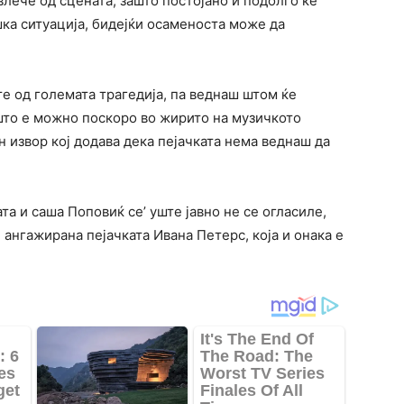
влече од сцената, зашто постојано и подолго ќе
шка ситуација, бидејќи осаменоста може да
те од големата трагедија, па веднаш штом ќе
и што е можно поскоро во жирито на музичкото
н извор кој додава дека пејачката нема веднаш да
та и саша Поповиќ се’ уште јавно не се огласиле,
 ангажирана пејачката Ивана Петерс, која и онака е