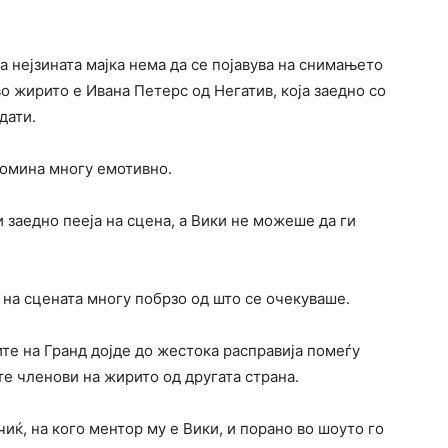
 нејзината мајка нема да се појавува на снимањето
 во жирито е Ивана Петерс од Негатив, која заедно со
дати.
помина многу емотивно.
и заедно пееја на сцена, а Вики не можеше да ги
а на сцената многу побрзо од што се очекуваше.
ите на Гранд дојде до жестока расправија помеѓу
е членови на жирито од другата страна.
ќ, на кого ментор му е Вики, и порано во шоуто го