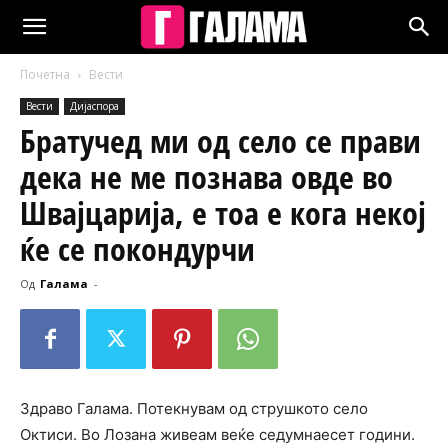
Почетна
Вести
Вести
Дијаспора
Братучед ми од село се прави
дека не ме познава овде во
Швајцарија, е тоа е кога некој
ќе се покондурчи
Од
Галама
-
Здраво Галама. Потекнувам од струшкото село
Октиси. Во Лозана живеам веќе седумнаесет години.