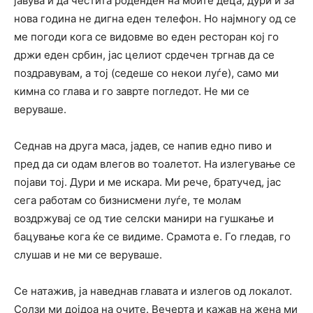
јавува и да честита роденден на моите деца, дури и за
нова година не дигна еден телефон. Но најмногу од се
ме погоди кога се видовме во еден ресторан кој го
држи еден србин, јас целиот срдечен тргнав да се
поздравувам, а тој (седеше со некои луѓе), само ми
кимна со глава и го заврте погледот. Не ми се
веруваше.
Седнав на друга маса, јадев, се напив едно пиво и
пред да си одам влегов во тоалетот. На излегување се
појави тој. Дури и ме искара. Ми рече, братучед, јас
сега работам со бизнисмени луѓе, те молам
воздржувај се од тие селски манири на гушкање и
бацување кога ќе се видиме. Срамота е. Го гледав, го
слушав и не ми се веруваше.
Се натажив, ја наведнав главата и излегов од локалот.
Солзи ми дојдоа на очите. Вечерта и кажав на жена ми