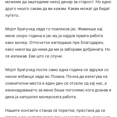
можеме да заштедиме некој денар за старост. Но едно
друго нешто сакам да ви кажам. Какви можат да бидат
луѓето.
Мојот братучед овде го повлеков јас. Живееше кај
мене скоро година и јас му ја најдов првата работа
како молер. Отпочеток изгледаше пре благодарен,
како никогаш да нема да ми ја заборави добрината. Но
се излажав. Еве што се случи.
Мојот братучед после само една година се здружи со
некои албанци овде во Лозана. Почна да излегува на
сомнителни места и еден ден се отсели од кај нас, а
изненадувањето за мене беше поголемо кога дознав и
дека ја напуштил молерската работа.
Нашите контакти станаа сè поретки, престана да се