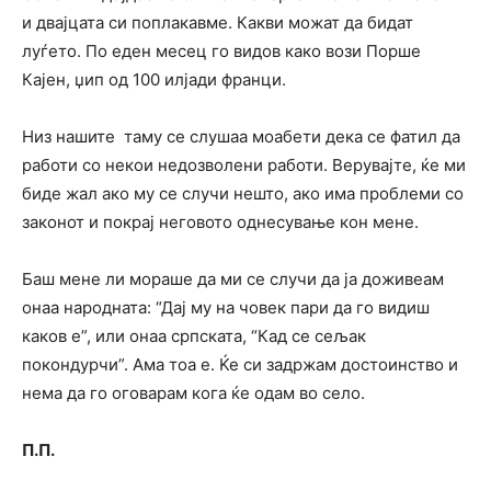
и двајцата си поплакавме. Какви можат да бидат
луѓето. По еден месец го видов како вози Порше
Кајен, џип од 100 илјади франци.
Низ нашите таму се слушаа моабети дека се фатил да
работи со некои недозволени работи. Верувајте, ќе ми
биде жал ако му се случи нешто, ако има проблеми со
законот и покрај неговото однесување кон мене.
Баш мене ли мораше да ми се случи да ја доживеам
онаа народната: “Дај му на човек пари да го видиш
каков е”, или онаа српската, “Кад се сељак
покондурчи”. Ама тоа е. Ќе си задржам достоинство и
нема да го оговарам кога ќе одам во село.
П.П.