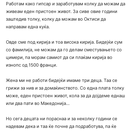
Работам како гипсар и заработувам колку да можам да
живеам еден пристоен живот. За сиве овие години
заштедив толку, колку да можам во Октиси да
направам една куќа.
Овде сме под кирија и тоа висока кирија. Бидејќи сум
со фамилија, не можам да го делам сместувањето со
цимери, па морам самиот да си плаќам кирија во
изнопс од 1500 франци.
Жена ми не работи бидејќи имаме три деца. Таа се
грижи за нив и за домаќинството. Со една плата толку
може, еден пристоен живот, кола за да дојдеме еднаш
или два пати во Македонија…
Но сега децата ни пораснаа и за неколку години се
надевам дека и таа ќе почне да подработува, па ќе