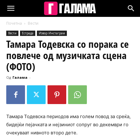
Почетна
Вести
Вести
Естрада
Извор Инстаграм
Тамара Тодевска со порака се
повлече од музичката сцена
(ФОТО)
Од
Галама
-
Тамара Тодевска периодов има голем повод за среќа,
бидејќи пејачката и нејзиниот сопруг во декември го
очекуваат нивното второ дете.