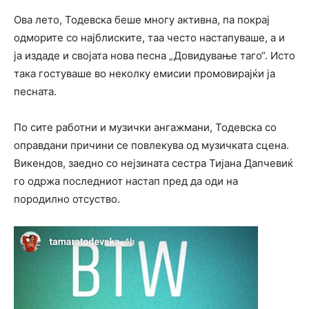
Ова лето, Тодевска беше многу активна, па покрај
одморите со најблиските, таа често настапуваше, а и
ја издаде и својата нова песна „Довидување таго“. Исто
така гостуваше во неколку емисии промовирајќи ја
песната.
По сите работни и музички ангажмани, Тодевска со
оправдани причини се повлекува од музичката сцена.
Викендов, заедно со нејзината сестра Тијана Дапчевиќ
го одржа последниот настап пред да оди на
породилно отсуство.