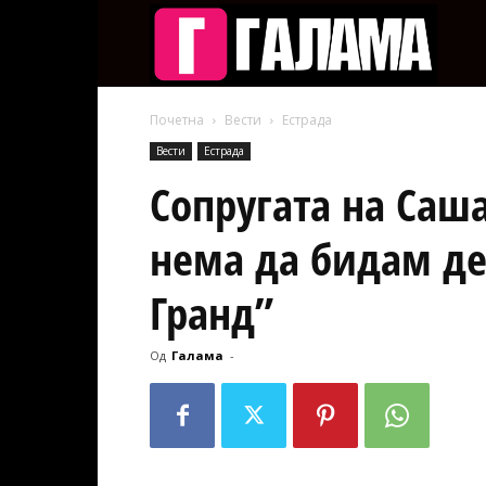
Галам
Почетна
Вести
Естрада
Вести
Естрада
Сопругата на Саш
нема да бидам де
Гранд”
Од
Галама
-