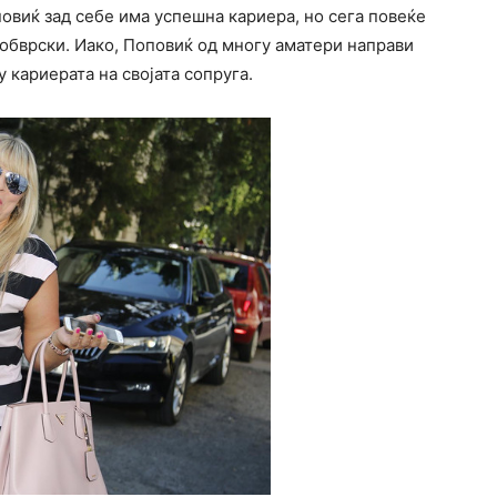
овиќ зад себе има успешна кариера, но сега повеќе
обврски. Иако, Поповиќ од многу аматери направи
у кариерата на својата сопруга.