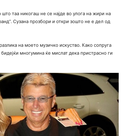
 што таа никогаш не се најде во улога на жири на
анд“. Сузана прозбори и откри зошто не е дел од
 разлика на моето музичко искуство. Како сопруга
 бидејќи многумина ќе мислат дека пристрасно ги