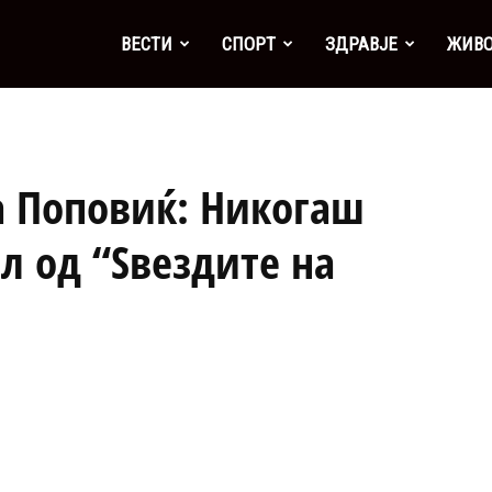
а
ВЕСТИ
СПОРТ
ЗДРАВЈЕ
ЖИВ
а Поповиќ: Никогаш
л од “Sвездите на