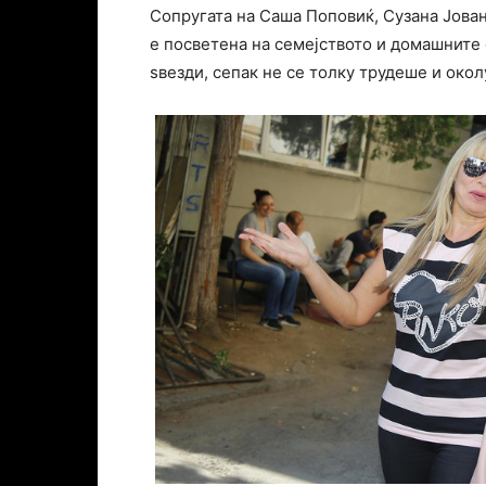
Сопругата на Саша Поповиќ, Сузана Јован
е посветена на семејството и домашните 
ѕвезди, сепак не се толку трудеше и окол