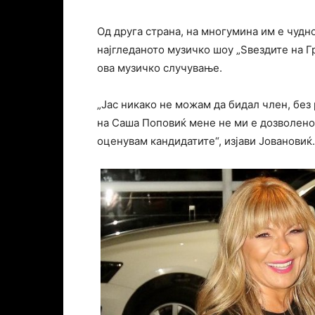
Од друга страна, на многумина им е чудно
најгледаното музичко шоу „Ѕвездите на Гр
ова музичко случување.
„Јас никако не можам да бидал член, без
на Саша Поповиќ мене не ми е дозволено
оценувам кандидатите“, изјави Јовановиќ.