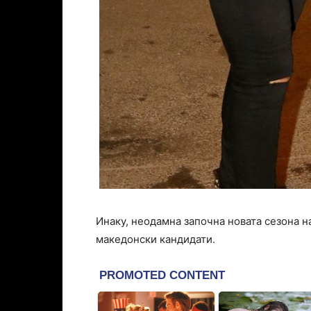
Инаку, неодамна започна новата сезона н
македонски кандидати.