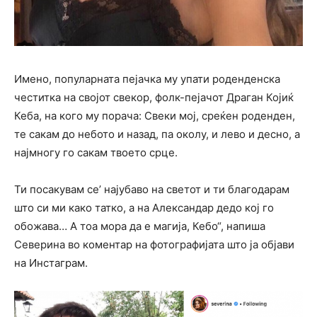
Имено, популарната пејачка му упати роденденска
честитка на својот свекор, фолк-пејачот Драган Којиќ
Кеба, на кого му порача: Свеки мој, среќен роденден,
те сакам до небото и назад, па околу, и лево и десно, а
најмногу го сакам твоето срце.
Ти посакувам се’ најубаво на светот и ти благодарам
што си ми како татко, а на Александар дедо кој го
обожава… А тоа мора да е магија, Кебо“, напиша
Северина во коментар на фотографијата што ја објави
на Инстаграм.