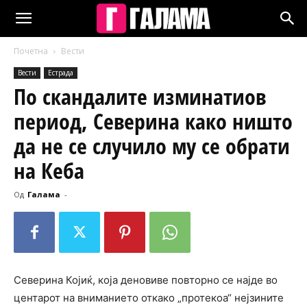
Почетна
Вести
Вести
Естрада
По скандалите изминатиов
период, Северина како ништо
да не се случило му се обрати
на Кеба
Од
Галама
-
Северина Којиќ, која деновиве повторно се најде во
центарот на вниманието откако „протекоа“ нејзините