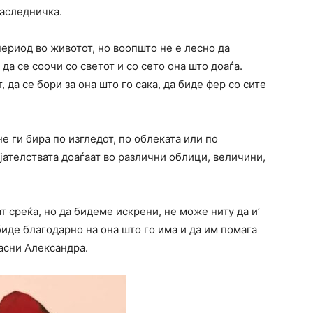
наследничка.
период во животот, но воопшто не е лесно да
а се соочи со светот и со сето она што доаѓа.
 да се бори за она што го сака, да биде фер со сите
не ги бира по изгледот, по облеката или по
ијателствата доаѓаат во различни облици, величини,
 среќа, но да бидеме искрени, не може ниту да и’
биде благодарно на она што го има и да им помага
јасни Александра.