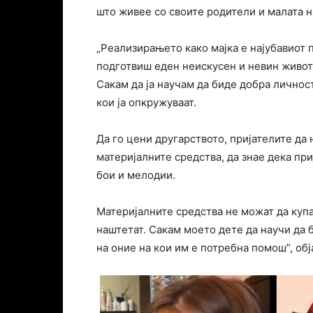
што живее со своите родители и малата 
„Реализирањето како мајка е најубавиот 
подготвиш еден неискусен и невин живот д
Сакам да ја научам да биде добра личност,
кои ја опкружуваат.
Да го цени другарството, пријателите да 
материјалните средства, да знае дека пр
бои и мелодии.
Материјалните средства не можат да купат
наштетат. Сакам моето дете да научи да 
на оние на кои им е потребна помош”, об