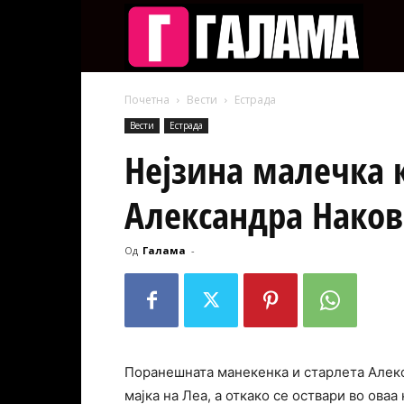
Галам
Почетна
Вести
Естрада
Вести
Естрада
Нејзина малечка 
Александра Наков
Од
Галама
-
Поранешната манекенка и старлета Алекс
мајка на Леа, а откако се оствари во оваа