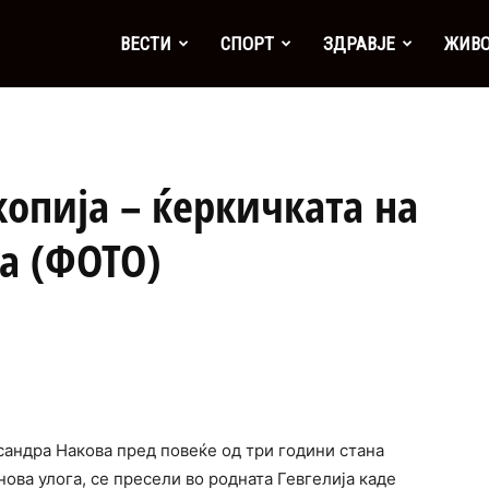
а
ВЕСТИ
СПОРТ
ЗДРАВЈЕ
ЖИВ
копија – ќеркичката на
а (ФОТО)
андра Накова пред повеќе од три години стана
 нова улога, се пресели во родната Гевгелија каде