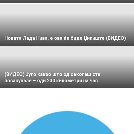
Новата Лада Нива, е ова ќе биде Џипиште (ВИДЕО)
(ВИДЕО) Југо какво што од секогаш сте
посакувале – оди 230 километри на час