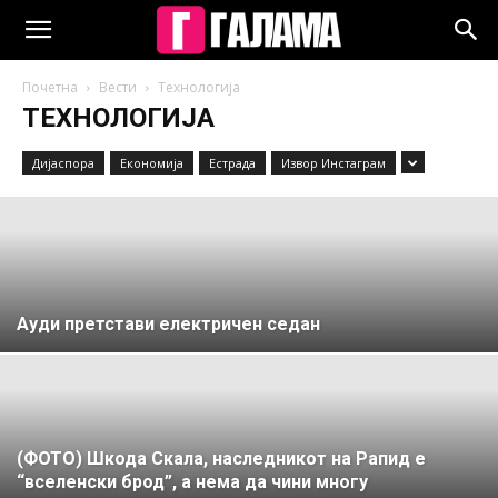
Почетна
Вести
Технологија
ТЕХНОЛОГИЈА
Дијаспора
Економија
Естрада
Извор Инстаграм
Ауди претстави електричен седан
(ФОТО) Шкода Скала, наследникот на Рапид е
“вселенски брод”, а нема да чини многу