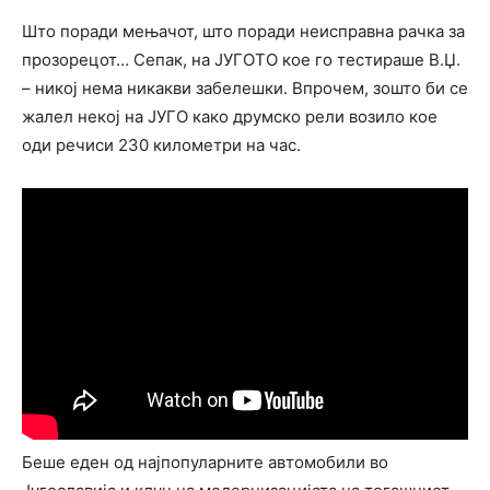
Што поради мењачот, што поради неисправна рачка за
прозорецот… Сепак, на ЈУГОТО кое го тестираше В.Џ.
– никој нема никакви забелешки. Впрочем, зошто би се
жалел некој на ЈУГО како друмско рели возило кое
оди речиси 230 километри на час.
Беше еден од најпопуларните автомобили во