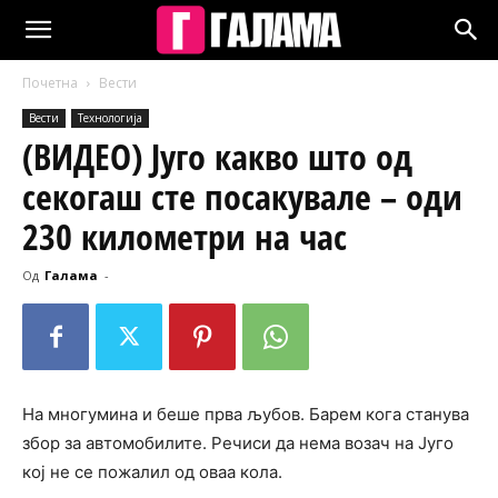
Почетна
Вести
Вести
Технологија
(ВИДЕО) Југо какво што од
секогаш сте посакувале – оди
230 километри на час
Од
Галама
-
На многумина и беше прва љубов. Барем кога станува
збор за автомобилите. Речиси да нема возач на Југо
кој не се пожалил од оваа кола.