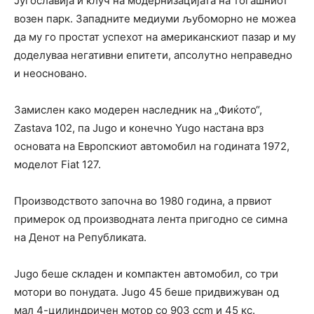
Југославија и клуч на модернизацијата на тогашниот
возен парк. Западните медиуми љубоморно не можеа
да му го простат успехот на американскиот пазар и му
доделуваа негативни епитети, апсолутно неправедно
и неосновано.
Замислен како модерен наследник на „Фиќото“,
Zastava 102, па Jugo и конечно Yugo настана врз
основата на Европскиот автомобил на годината 1972,
моделот Fiat 127.
Производството започна во 1980 година, а првиот
примерок од производната лента пригодно се симна
на Денот на Републиката.
Jugo беше складен и компактен автомобил, со три
мотори во понудата. Jugo 45 беше придвижуван од
мал 4-цилиндричен мотор со 903 ccm и 45 кс.