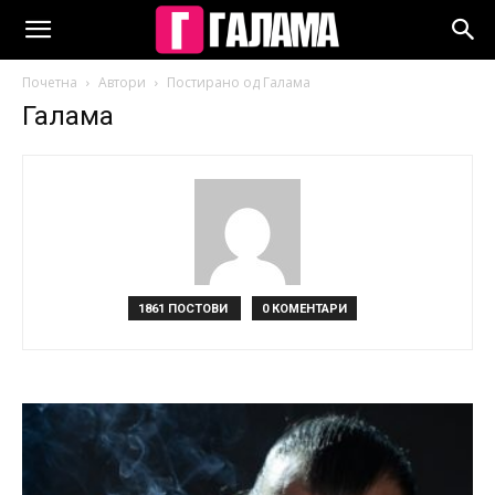
Почетна
Автори
Постирано од Галама
Галама
1861 ПОСТОВИ
0 КОМЕНТАРИ