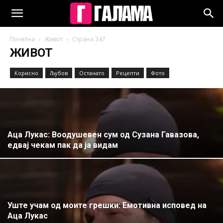
Почетна
Живот
Страна 347
ЖИВОТ
Корисно
Љубов
Останато
Рецепти
Фото
Аца Лукас: Воодушевен сум од Сузана Гавазова,
едвај чекам пак да ја видам
Уште учам од моите грешки: Емотивна исповед на
Аца Лукас