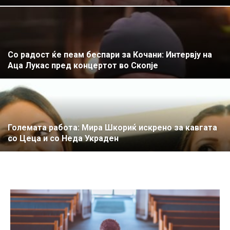
Со радост ќе пеам беспари за Кочани: Интервју на
Аца Лукас пред концертот во Скопје
Големата работа: Мира Шкориќ искрено за кавгата
со Цеца и со Неда Украден