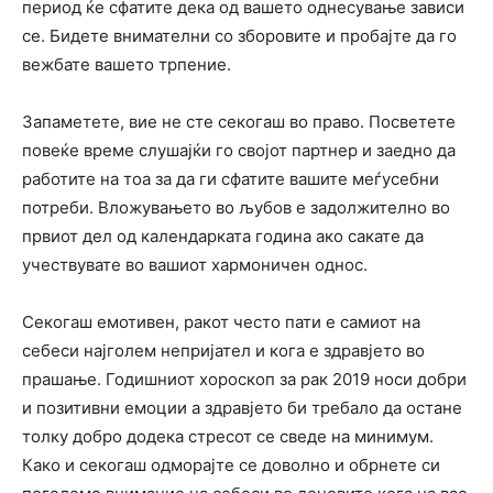
период ќе сфатите дека од вашето однесување зависи
се. Бидете внимателни со зборовите и пробајте да го
вежбате вашето трпение.
Запаметете, вие не сте секогаш во право. Посветете
повеќе време слушајќи го својот партнер и заедно да
работите на тоа за да ги сфатите вашите меѓусебни
потреби. Вложувањето во љубов е задолжително во
првиот дел од календарката година ако сакате да
учествувате во вашиот хармоничен однос.
Секогаш емотивен, ракот често пати е самиот на
себеси најголем непријател и кога е здравјето во
прашање. Годишниот хороскоп за рак 2019 носи добри
и позитивни емоции а здравјето би требало да остане
толку добро додека стресот се сведе на минимум.
Како и секогаш одморајте се доволно и обрнете си