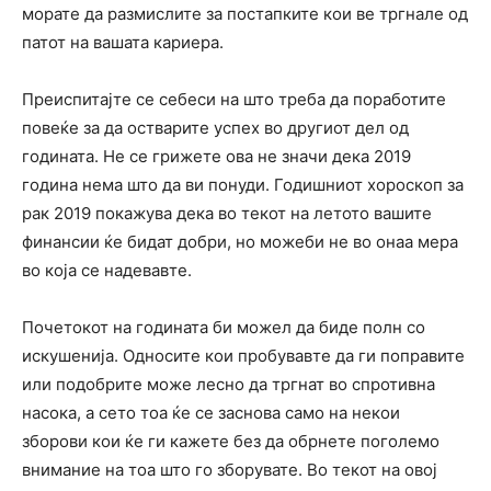
морате да размислите за постапките кои ве тргнале од
патот на вашата кариера.
Преиспитајте се себеси на што треба да поработите
повеќе за да остварите успех во другиот дел од
годината. Не се грижете ова не значи дека 2019
година нема што да ви понуди. Годишниот хороскоп за
рак 2019 покажува дека во текот на летото вашите
финансии ќе бидат добри, но можеби не во онаа мера
во која се надевавте.
Почетокот на годината би можел да биде полн со
искушенија. Односите кои пробувавте да ги поправите
или подобрите може лесно да тргнат во спротивна
насока, а сето тоа ќе се заснова само на некои
зборови кои ќе ги кажете без да обрнете поголемо
внимание на тоа што го зборувате. Во текот на овој