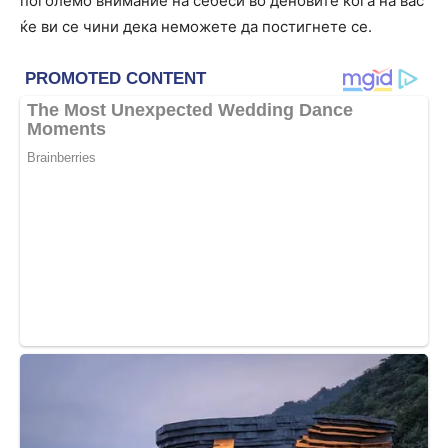
поголемо внимание на себеси во деновите кога на вас
ќе ви се чини дека неможете да постигнете се.