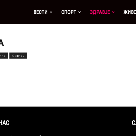
а
ВЕСТИ
СПОРТ
ЗДРАВЈЕ
ЖИВ
А
ина
Фитнес
НАС
С