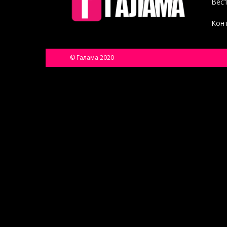
Вест
Конт
© Галама 2020