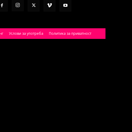
нг
Услови за употреба
Политика за приватност