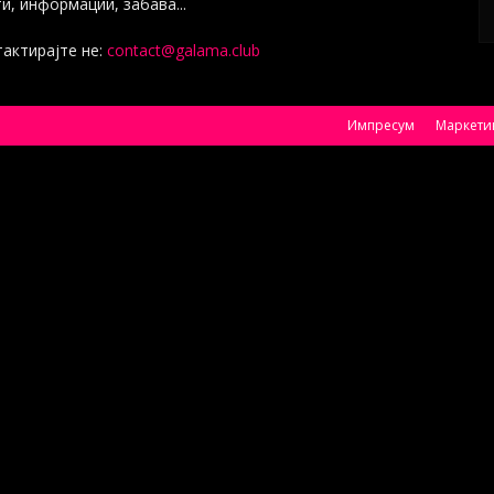
и, информации, забава...
актирајте не:
contact@galama.club
Импресум
Маркети