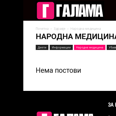
Галам
Почетна
Здравје
Народна медицина
НАРОДНА МЕДИЦИН
Диети
Информации
Народна медицина
Убав
Нема постови
ЗА 