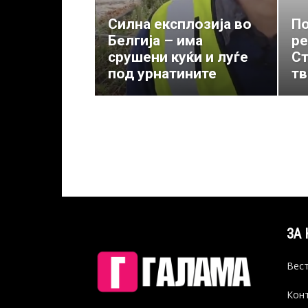
Силна експлозија во
По
Белгија – има
ре
срушени куќи и луѓе
Ст
под урнатините
тв
ЗА 
Вест
Конт