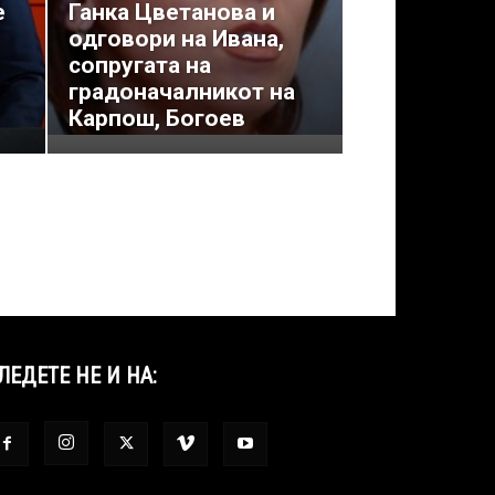
е
Ганка Цветанова и
одговори на Ивана,
сопругата на
градоначалникот на
Карпош, Богоев
ЛЕДЕТЕ НЕ И НА: