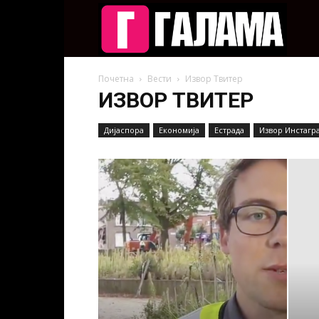
Галам
Почетна
Вести
Извор Твитер
ИЗВОР ТВИТЕР
Дијаспора
Економија
Естрада
Извор Инстагр