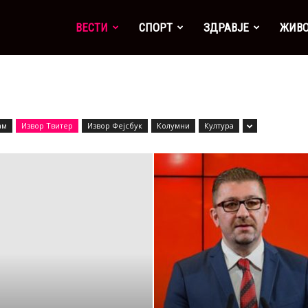
а
ВЕСТИ
СПОРТ
ЗДРАВЈЕ
ЖИВ
ам
Извор Твитер
Извор Фејсбук
Колумни
Култура