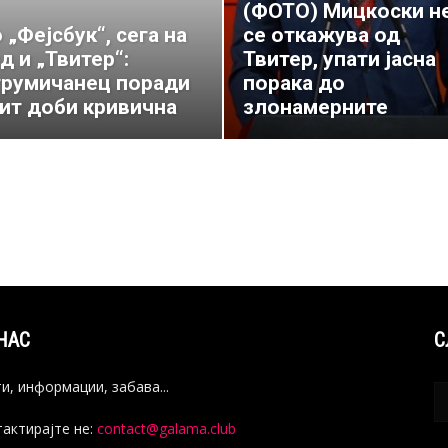
(ФОТО) Мицкоски н
 „Фејсбук“, сега на
се откажува од
д и „Твитер“:
Твитер, упати јасна
румичанец поради
порака до
ит доби кривична
злонамерните
НАС
С
и, информации, забава...
актирајте не:
contact@galama.club