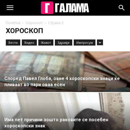
Почетна
Хороскоп
Страна 3
ХОРОСКОП
Вести
Видео
Живот
Здравје
Импресум
Според Павел Глоба, овие 4 хороскопски знаци ќе
пливаат во пари оваа есен
Има пет причини зошто раковите се посебен
хороскопски знак