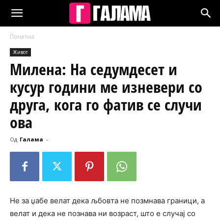
Почетна
Живот
Милена: На седумдесет и
кусур години ме изневери со
друга, кога го фатив се случи
ова
Од
Галама
-
Не за џабе велат дека љбовта не позмнава граници, а
велат и дека не познава ни возраст, што е случај со