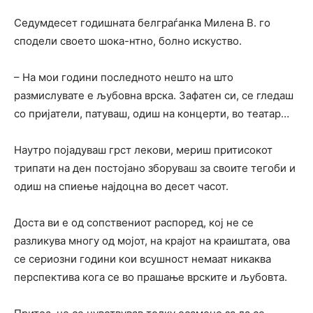
Седумдесет годишната белграѓанка Милена В. го
сподели своето шока-нтно, болно искуство.
– На мои години последното нешто на што
размислувате е љубовна врска. Зафатен си, се гледаш
со пријатели, патуваш, одиш на концерти, во театар…
Наутро појадуваш грст лекови, мериш притисокот
трипати на ден постојано зборуваш за своите тегоби и
одиш на спиење најдоцна во десет часот.
Доста ви е од сопствениот распоред, кој не се
разликува многу од мојот, на крајот на краиштата, ова
се сериозни години кои всушност немаат никаква
перспектива кога се во прашање врските и љубовта.