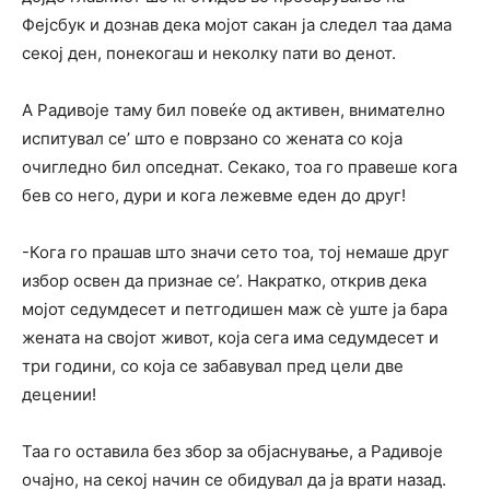
Фејсбук и дознав дека мојот сакан ја следел таа дама
секој ден, понекогаш и неколку пати во денот.
А Радивоје таму бил повеќе од активен, внимателно
испитувал се’ што е поврзано со жената со која
очигледно бил опседнат. Секако, тоа го правеше кога
бев со него, дури и кога лежевме еден до друг!
-Кога го прашав што значи сето тоа, тој немаше друг
избор освен да признае се’. Накратко, открив дека
мојот седумдесет и петгодишен маж сè уште ја бара
жената на својот живот, која сега има седумдесет и
три години, со која се забавувал пред цели две
децении!
Таа го оставила без збор за објаснување, а Радивоје
очајно, на секој начин се обидувал да ја врати назад.