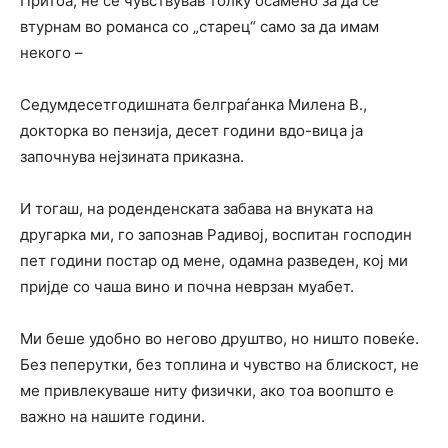
Притоа, не се чувствував толку осамено за да се
втурнам во романса со „старец“ само за да имам
некого –
Седумдесетгодишната белграѓанка Милена В.,
докторка во пензија, десет години вдо-вица ја
започнува нејзината приказна.
И тогаш, на роденденската забава на внуката на
другарка ми, го запознав Радивој, воспитан господин
пет години постар од мене, одамна разведен, кој ми
пријде со чаша вино и почна неврзан муабет.
Ми беше удобно во негово друштво, но ништо повеќе.
Без пеперутки, без топлина и чувство на блискост, не
ме привлекуваше ниту физички, ако тоа воопшто е
важно на нашите години.