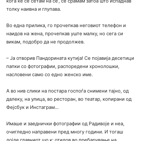
кога ќе се сетам на се’, се срамам затоа што испаднав
толку наивна и глупава.
Во една прилика, го прочепкав неговиот телефон и
наидов на жена, прочепкав уште малку, но сега си
викам, подобро да не продолжев.
– Ја отворив Пандорината кутија! Се појавија десетици
папки со фотографии, распоредени хронолошки,
насловени само со едно женско име.
А во нив слики на постара госпоѓа снимени тајно, од
далеку, на улица, во ресторан, во театар, копирани од
Фејсбук и Инстаграм…
Имаше и заеднички фотографии од Радивоје и неа,
очигледно направени пред многу години. И тогаш
дојде главниот шо к: отидов во пребарување на