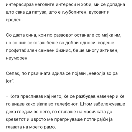
интересираа неговите интереси и хоби, ми се допадна
што сака да патува, што е љубопитен, духовит и
вреден.
Со двата сина, кои по разводот останале со мајка им,
но со нив секогаш беше во добри односи, водеше
профитабилен семеен бизнис, беше многу активен,
неуморен.
Сепак, по првичната идила се појави „неволја во ра
јот“.
– Кога преспивав кај него, ќе се разбудев навечер и ќе
го видев како зјапа во телефонот. Штом забележуваше
дека гледам во него, го ставаше на масичката до
креветот и цврсто ме прегрнуваше потпирајќи ја
главата на моето рамо.