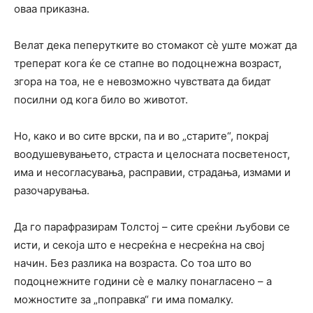
оваа приказна.
Велат дека пеперутките во стомакот сè уште можат да
треперат кога ќе се стапне во подоцнежна возраст,
згора на тоа, не е невозможно чувствата да бидат
посилни од кога било во животот.
Но, како и во сите врски, па и во „старите“, покрај
воодушевувањето, страста и целосната посветеност,
има и несогласувања, расправии, страдања, измами и
разочарувања.
Да го парафразирам Толстој – сите среќни љубови се
исти, и секоја што е несреќна е несреќна на свој
начин. Без разлика на возраста. Со тоа што во
подоцнежните години сè е малку понагласено – а
можностите за „поправка“ ги има помалку.