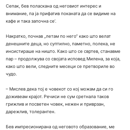
Сепак, бев поласкана од неговиот интерес и
внимание, па ја прифатив поканата да се видиме на
кафе и така започна се’.
Накратко, почнав „летам по него“ како што велат
денешните деца, но суптилно, паметно, полека, не
инсистираше на ништо. Како што се свртев, станавме
пар – продолжува со својата исповед Милена, за која,
како што вели, следните месеци се претвориле во
чудо.
– Мислев дека тој е човекот со кој можам да си го
доживеам крајот. Речиси не сум сретнала таков
грижлив и посветен човек, нежен и приврзан,
дарежлив, толерантен.
Бев импресионирана од неговото образование, ме