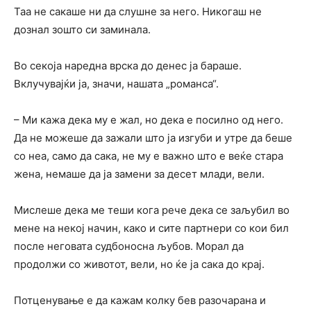
Таа не сакаше ни да слушне за него. Никогаш не
дознал зошто си заминала.
Во секоја наредна врска до денес ја бараше.
Вклучувајќи ја, значи, нашата „романса“.
– Ми кажа дека му е жал, но дека е посилно од него.
Да не можеше да зажали што ја изгуби и утре да беше
со неа, само да сака, не му е важно што е веќе стара
жена, немаше да ја замени за десет млади, вели.
Мислеше дека ме теши кога рече дека се заљубил во
мене на некој начин, како и сите партнери со кои бил
после неговата судбоносна љубов. Морал да
продолжи со животот, вели, но ќе ја сака до крај.
Потценување е да кажам колку бев разочарана и