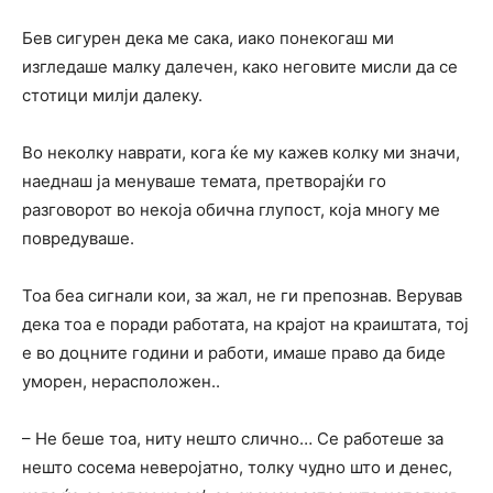
Бев сигурен дека ме сака, иако понекогаш ми
изгледаше малку далечен, како неговите мисли да се
стотици милји далеку.
Во неколку наврати, кога ќе му кажев колку ми значи,
наеднаш ја менуваше темата, претворајќи го
разговорот во некоја обична глупост, која многу ме
повредуваше.
Тоа беа сигнали кои, за жал, не ги препознав. Верував
дека тоа е поради работата, на крајот на краиштата, тој
е во доцните години и работи, имаше право да биде
уморен, нерасположен..
– Не беше тоа, ниту нешто слично… Се работеше за
нешто сосема неверојатно, толку чудно што и денес,