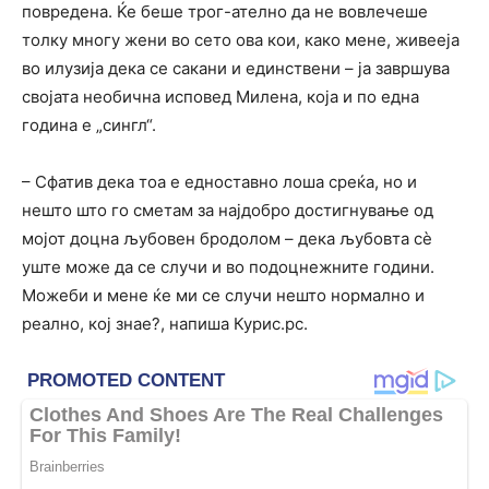
повредена. Ќе беше трог-ателно да не вовлечеше
толку многу жени во сето ова кои, како мене, живееја
во илузија дека се сакани и единствени – ја завршува
својата необична исповед Милена, која и по една
година е „сингл“.
– Сфатив дека тоа е едноставно лоша среќа, но и
нешто што го сметам за најдобро достигнување од
мојот доцна љубовен бродолом – дека љубовта сè
уште може да се случи и во подоцнежните години.
Можеби и мене ќе ми се случи нешто нормално и
реално, кој знае?, напиша Курис.рс.