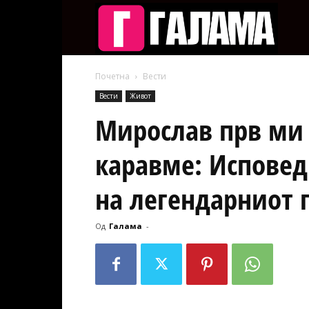
Галам
Почетна
Вести
Вести
Живот
Мирослав прв ми 
каравме: Исповед 
на легендарниот 
Од
Галама
-