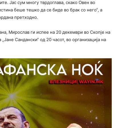
те. Јас сум многу тврдоглава, скако Овен во
стина беше тешко да се биде во брак со него“, а
Гордана претходно.
ана, Мирослав ги испее на 20 декември во Скопје на
а „Јане Сандански“ од 20 часот, во организација на