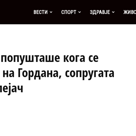
а
ВЕСТИ
СПОРТ
ЗДРАВЈЕ
ЖИВ
попушташе кога се
на Гордана, сопругата
пејач