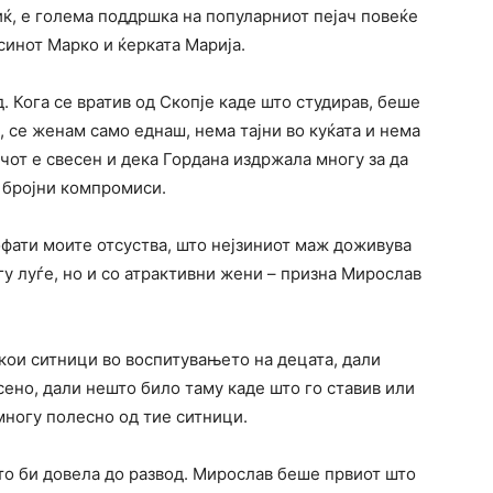
ќ, е голема поддршка на популарниот пејач повеќе
синот Марко и ќерката Марија.
. Кога се вратив од Скопје каде што студирав, беше
а, се женам само еднаш, нема тајни во куќата и нема
ачот е свесен и дека Гордана издржала многу за да
 бројни компромиси.
офати моите отсуства, што нејзиниот маж доживува
у луѓе, но и со атрактивни жени – призна Мирослав
кои ситници во воспитувањето на децата, дали
ено, дали нешто било таму каде што го ставив или
ногу полесно од тие ситници.
то би довела до развод. Мирослав беше првиот што