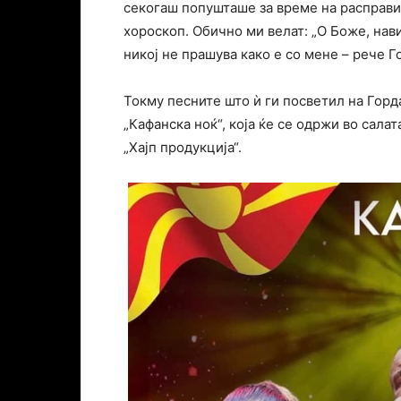
секогаш попушташе за време на расправии
хороскоп. Обично ми велат: „О Боже, нави
никој не прашува како е со мене – рече 
Токму песните што ѝ ги посветил на Горд
„Кафанска ноќ“, која ќе се одржи во салат
„Хајп продукција“.