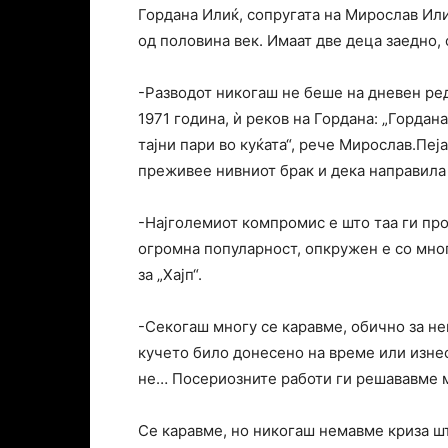
Гордана Илиќ, сопругата на Мирослав Или
од половина век. Имаат две деца заедно, 
-Разводот никогаш не беше на дневен ред
1971 година, ѝ реков на Гордана: „Гордан
тајни пари во куќата“, рече Мирослав.Пеј
преживее нивниот брак и дека направила
-Најголемиот компромис е што таа ги пр
огромна популарност, опкружен е со мног
за „Хајп“.
-Секогаш многу се каравме, обично за не
кучето било донесено на време или изнес
не… Посериозните работи ги решававме м
Се каравме, но никогаш немавме криза ш