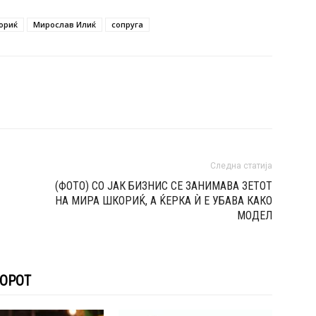
ориќ
Мирослав Илиќ
сопруга
Следна статија
(ФОТО) СО ЈАК БИЗНИС СЕ ЗАНИМАВА ЗЕТОТ
НА МИРА ШКОРИЌ, А ЌЕРКА Ѝ Е УБАВА КАКО
МОДЕЛ
ТОРОТ