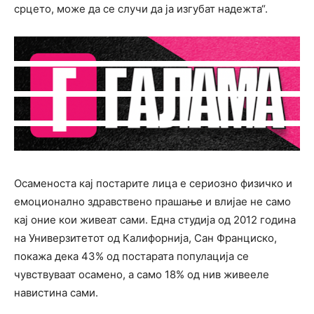
срцето, може да се случи да ја изгубат надежта“.
Осаменоста кај постарите лица е сериозно физичко и
емоционално здравствено прашање и влијае не само
кај оние кои живеат сами. Една студија од 2012 година
на Универзитетот од Калифорнија, Сан Франциско,
покажа дека 43% од постарата популација се
чувствуваат осамено, а само 18% од нив живееле
навистина сами.