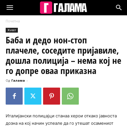
Почетна
Живот
Баба и дедо нон-стоп
плачеле, соседите пријавиле,
дошла полиција – нема кој не
го допре оваа приказна
Од
Галама
-
Италијански полицајци станаа херои откако јавноста
дозна на кој начин успеале да го утешат осамениот