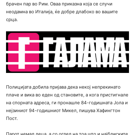
брачен пар во Рим. Оваа приказна која се случи
неодамна во Италија, ќе добре длабоко во вашите
срца.
Полицијата добила пријава дека некој непрекинато
плаче и вика во еден од становите, а кога пристигнале
на спорната адреса, ги пронашле 84-годишната Јола и
нејзиниот 94-годишниот Микел, пишува Хафингтон
Пост.
Парот немал деца, а со оглед на тоа што и најблиските