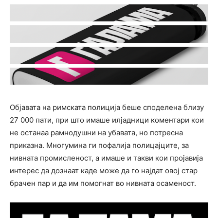
Објавата на римската полиција беше споделена близу
27 000 пати, при што имаше илјадници коментари кои
не останаа рамнодушни на убавата, но потpеcна
приказна. Многумина ги пофалија полицајците, за
нивната промисленост, а имаше и такви кои пројавија
интерес да дознаат каде може да го најдат овој стар
брачен пар и да им помогнат во нивната осаменост.