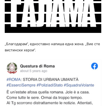
„Благодарам“, едноставно напиша една жена. „Вие сте
вистински херои“.