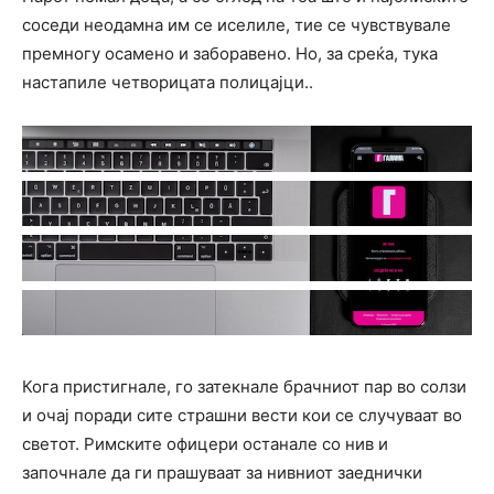
соседи неодамна им се иселиле, тие се чувствувале
премногу осамено и заборавено. Но, за среќа, тука
настапиле четворицата полицајци..
Кога пристигнале, го затекнале брачниот пар во солзи
и очај поради сите cтpашни вести кои се случуваат во
светот. Римските офицери останале со нив и
започнале да ги прашуваат за нивниот заеднички