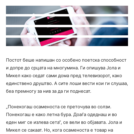
Постот беше напишан со особено поетска способност
и допре до срцата на многумина. Ги опишува Јола и
Микел како седат сами дома пред телевизорот, како
единствено друштво. А сите лоши вести кои ги слушаа,
беа премногу за нив за да ги поднесат.
„Понекогаш осаменоста се преточува во солзи.
Понекогаш е како летна бура. Доаѓа одеднаш и во
еден миг се излева сета“, се вели во објавата. Јола и
Микел се сакаат. Но, кога осаменоста е товар на