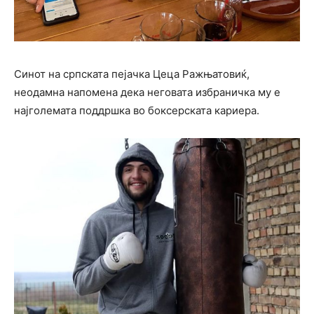
Синот на српската пејачка Цеца Ражњатовиќ,
неодамна напомена дека неговата избраничка му е
најголемата поддршка во боксерската кариера.