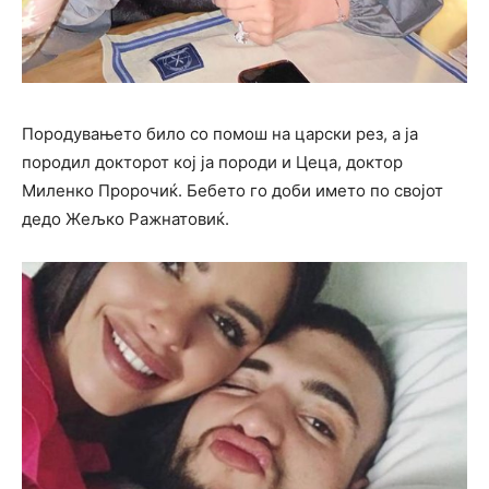
Породувањето било со помош на царски рез, а ја
породил докторот кој ја породи и Цеца, доктор
Миленко Пророчиќ. Бебето го доби името по својот
дедо Жељко Ражнатовиќ.