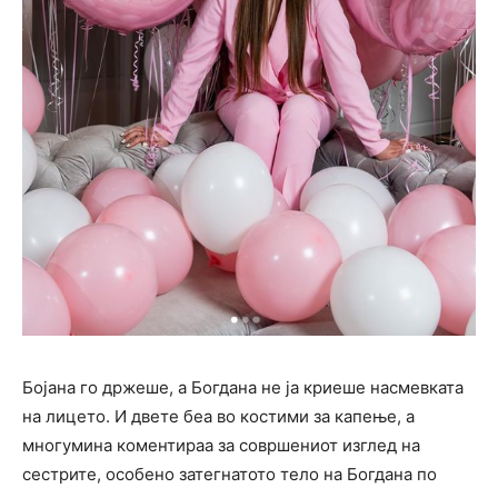
Бојана го држеше, а Богдана не ја криеше насмевката
на лицето. И двете беа во костими за капење, а
многумина коментираа за совршениот изглед на
сестрите, особено затегнатото тело на Богдана по