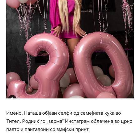
Имено, Наташа објави селфи од семејната куќа во
Тител. Родииќ го „здрма“ Инстаграм облечена во црно
палто и панталони со змијски принт.