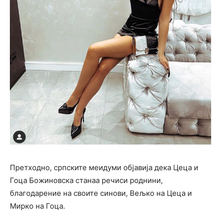
Претходно, српските меидуми објавија дека Цеца и
Гоца Божиновска станаа речиси роднини,
благодарение на своите синови, Вељко на Цеца и
Мирко на Гоца.