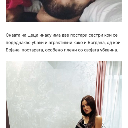
Снаата на Цеца инаку има две постари сестри кои се
подеднакво убави и атрактивни како и Богдана, од кои
Бојана, постарата, особено плени со својата убавина.