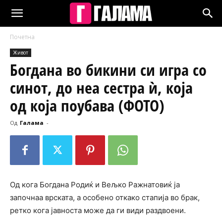
Почетна
Живот
Богдана во бикини си игра со
синот, до неа сестра ѝ, која
од која поубава (ФОТО)
Од
Галама
-
Од кога Богдана Родиќ и Вељко Ражнатовиќ ја
започнaa врската, a особено откако стапија во брак,
ретко кога јавноста може да ги види раздвоени.