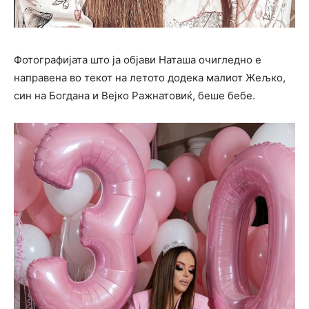
Фотографијата што ја објави Наташа очигледно е
направена во текот на летото додека малиот Жељко,
син на Богдана и Веjко Ражнатовиќ, беше бебе.