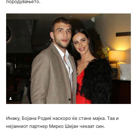
породувањето.
Инаку, Бојана Родиќ наскоро ќе стане мајка. Таа и
нејзиниот партнер Мирко Шијан чекаат син.