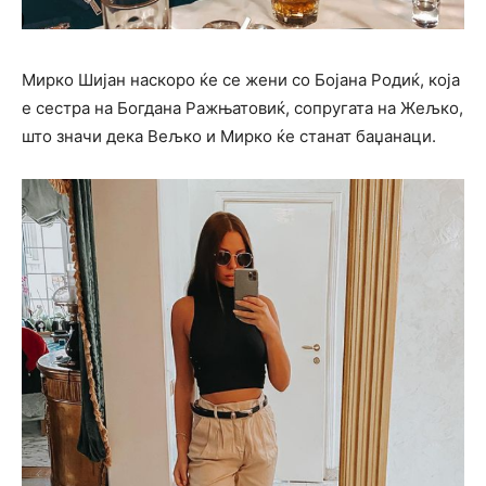
Мирко Шијан наскоро ќе се жени со Бојана Родиќ, која
е сестра на Богдана Ражњатовиќ, сопругата на Жељко,
што значи дека Вељко и Мирко ќе станат баџанаци.