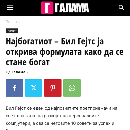
Почетна
Живот
Најбогатиот – Бил Гејтс ја
открива формулата како да се
стане богат
Од
Галама
-
Бил Гејст се еден од најпознатите претприемачи на
светот и татко на развојот на персоналните
компјутери, а ова се неговите 10 совети за успех и