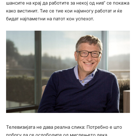
шансите на крај да работите за некој од нив“ се покажа
како вистинит. Тие се тие кои најмногу работат и ќе
бидат најпаметни на патот кон успехот.
Телевизијата не дава реална слика: Потребно е што
побргу да се ослободите од мислењето дека