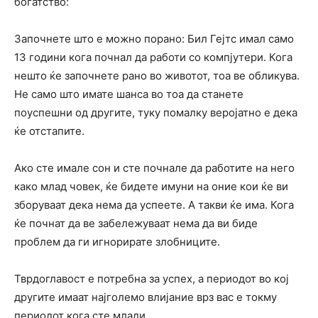
богатство:
Започнете што е можно порано: Бил Гејтс имал само
13 години кога почнал да работи со компјутери. Кога
нешто ќе започнете рано во животот, тоа ве обликува.
Не само што имате шанса во тоа да станете
поуспешни од другите, туку помалку веројатно е дека
ќе отстапите.
Ако сте имале сон и сте почнале да работите на него
како млад човек, ќе бидете имуни на оние кои ќе ви
зборуваат дека нема да успеете. А такви ќе има. Кога
ќе почнат да ве забележуваат нема да ви биде
проблем да ги игнорирате злобниците.
Тврдоглавост е потребна за успех, а периодот во кој
другите имаат најголемо влијание врз вас е токму
периодот кога сте млади.