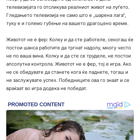
телевизијата го отсликува реалниот живот на луѓето.
Гледањето телевизија не само што е „шарена лага“,
туку е и големо губење на вашето драгоцено време.
Животот не е фер: Колку и да сте работеле, секогаш ќе
постои шанса работите да тргнат надолу, многу често
не по ваша вина. Колку и да сте се труделе, не постои
апсолутна контрола. Животот не е фер, тој е игра. Ако
не се обидувате да станете кога ќе паднете, тогаш и
не заслужувате успех. Победниците ова го знаат и се
враќаат во игра додека не победат.