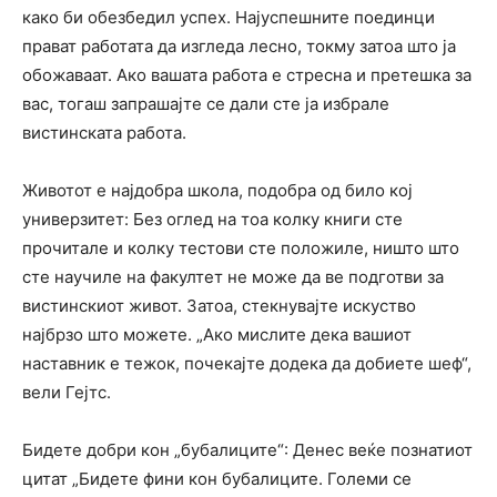
како би обезбедил успех. Најуспешните поединци
прават работата да изгледа лесно, токму затоа што ја
обожаваат. Ако вашата работа е стресна и претешка за
вас, тогаш запрашајте се дали сте ја избрале
вистинската работа.
Животот е најдобра школа, подобра од било кој
универзитет: Без оглед на тоа колку книги сте
прочитале и колку тестови сте положиле, ништо што
сте научиле на факултет не може да ве подготви за
вистинскиот живот. Затоа, стекнувајте искуство
најбрзо што можете. „Ако мислите дека вашиот
наставник е тежок, почекајте додека да добиете шеф“,
вели Гејтс.
Бидете добри кон „бубалиците“: Денес веќе познатиот
цитат „Бидете фини кон бубалиците. Големи се