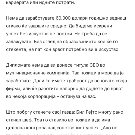
кариерата или идните потфати.
Нема да заработувате 60.000 долари годишно веднаш
откако ќе завршите средно: Да бидеме искрени –
успех без искуство не постои. Не треба да се
залажувате. Без оглед на образованието кое ќе го
стекенте, на пат кон врвот потребно ви е искуство.
Дипломата нема да ви донесе титула CEO во
мултинационална компанија. Таа позиција мора да ја
заработите. Дали ќе имате храброст да основате своја
фирма, или ќе работите напорно да дојдете до врвот
во некоја корпорација – останува на вас.
Што побргу станете свој газда: Бил Гејтс многу рано
станал шеф. Тоа го ставило во позиција да има
целосна контрола над сопствениот успех. „Ако не