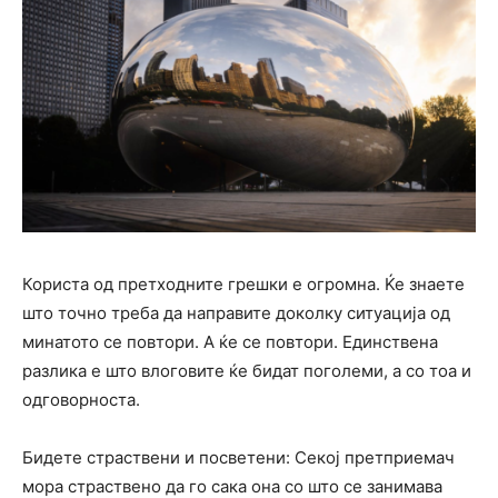
Користа од претходните грешки е огромна. Ќе знаете
што точно треба да направите доколку ситуација од
минатото се повтори. А ќе се повтори. Единствена
разлика е што влоговите ќе бидат поголеми, а со тоа и
одговорноста.
Бидете страствени и посветени: Секој претприемач
мора страствено да го сака она со што се занимава