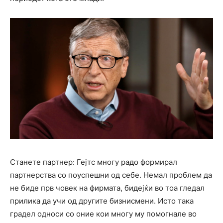
Станете партнер: Гејтс многу радо формирал
партнерства со поуспешни од себе. Немал проблем да
не биде прв човек на фирмата, бидејќи во тоа гледал
прилика да учи од другите бизнисмени. Исто така
градел односи со оние кои многу му помогнале во