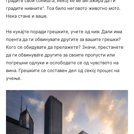
градите свои соништа, некој ќе ве ангажира да ги
градите нивните“. Тоа било неговото животно мото.
Нека стане и ваше.
Не кукајте поради грешките, учете од нив: Дали има
поента да ги обвинувате другите за вашите грешки?
Кого се обидувате да прелажете? Значи, престанете
да ги обвинувате другите за своите пропусти или
погрешни одлуки и ослободете се од чувството на
вина. Грешките се составен дел од секој процес на
учење.