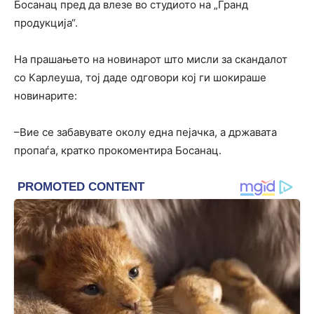
Босанац пред да влезе во студиото на „Гранд
продукција“.
На прашањето на новинарот што мисли за скандалот
со Карлеуша, тој даде одговори кој ги шокираше
новинарите:
–Вие се забавувате околу една пејачка, а државата
пропаѓа, кратко прокоментира Босанац.