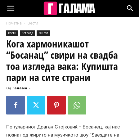
Почетна
Вести
Вести
Естрада
Живот
Koга хармоникашот
“Босанац” свири на свадба
тоа изгледа вака: Купишта
пари на сите страни
Од
Галама
-
Популарниот Драган Стојковиќ – Босанец, кај нас
познат од жирито на музичкото шоу “Ѕвездите на