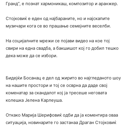
Гранд”, е познат хармоникаш, композитор и аранжер.
Стојковиќ е еден од најбараните, но и најскапите
музичари кога се во прашање семејните веселби.
На социјалните мрежи се појави видео на кое тој
свири на една свадба, а бакшишот кој го добил тешко
дека може да се избори.
Бидејќи Босанац е дел од жирито во најгледаното шоу
на нашите простори и тој се осврна да даде свој
коменатар за скандалот кој ја тресеше неговата
колешка Јелена Карлеуша.
Откако Марија Шерифовиќ одби да ја коментира оваа
ситуација, новинарите го застанаа Драган Стојковиќ