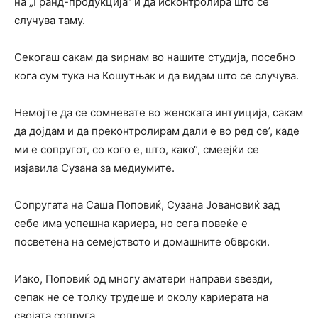
на „Гранд-продукција“ и да исконтролира што се
случува таму.
Секогаш сакам да ѕирнам во нашите студија, посебно
кога сум тука на Кошутњак и да видам што се случува.
Немојте да се сомневате во женската интуиција, сакам
да дојдам и да преконтролирам дали е во ред се’, каде
ми е сопругот, со кого е, што, како“, смеејќи се
изјавила Сузана за медиумите.
Сопругата на Саша Поповиќ, Сузана Јовановиќ зад
себе има успешна кариера, но сега повеќе е
посветена на семејството и домашните обврски.
Иако, Поповиќ од многу аматери направи ѕвезди,
сепак не се толку трудеше и околу кариерата на
својата сопруга.