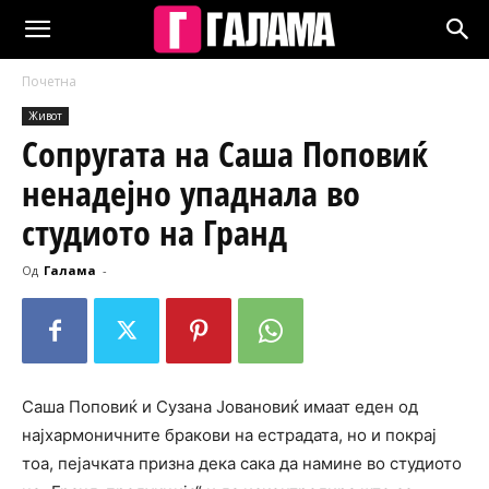
Почетна
Живот
Сопругата на Саша Поповиќ
ненадејно упаднала во
студиото на Гранд
Од
Галама
-
Саша Поповиќ и Сузана Јовановиќ имаат еден од
најхармоничните бракови на естрадата, но и покрај
тоа, пејачката призна дека сака да намине во студиото