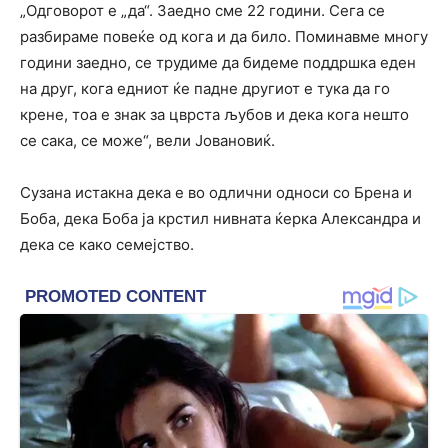
„Одговорот е „да“. Заедно сме 22 години. Сега се
разбираме повеќе од кога и да било. Поминавме многу
години заедно, се трудиме да бидеме поддршка еден
на друг, кога едниот ќе падне другиот е тука да го
крене, тоа е знак за цврста љубов и дека кога нешто
се сака, се може“, вели Јовановиќ.
Сузана истакна дека е во одлични односи со Брена и
Боба, дека Боба ја крстил нивната ќерка Александра и
дека се како семејство.