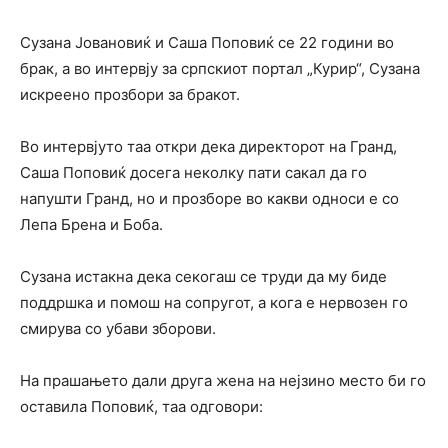
Сузана Јовановиќ и Саша Поповиќ се 22 години во
брак, а во интервју за српскиот портал „Курир“, Сузана
искреено прозбори за бракот.
Во интервјуто таа откри дека директорот на Гранд,
Саша Поповиќ досега неколку пати сакал да го
напушти Гранд, но и прозборе во какви односи е со
Лепа Брена и Боба.
Сузана истакна дека секогаш се труди да му биде
поддршка и помош на сопругот, а кога е нервозен го
смирува со убави зборови.
На прашањето дали друга жена на нејзино место би го
оставила Поповиќ, таа одговори: