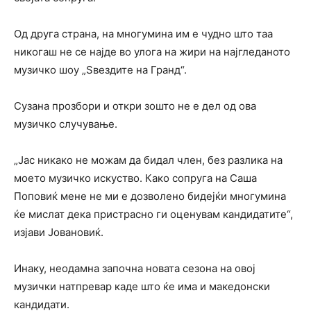
Од друга страна, на многумина им е чудно што таа
никогаш не се најде во улога на жири на најгледаното
музичко шоу „Ѕвездите на Гранд“.
Сузана прозбори и откри зошто не е дел од ова
музичко случување.
„Јас никако не можам да бидал член, без разлика на
моето музичко искуство. Како сопруга на Саша
Поповиќ мене не ми е дозволено бидејќи многумина
ќе мислат дека пристрасно ги оценувам кандидатите“,
изјави Јовановиќ.
Инаку, неодамна започна новата сезона на овој
музички натпревар каде што ќе има и македонски
кандидати.