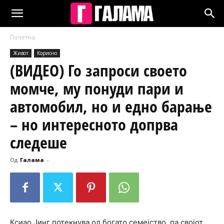
Почетна
Живот
Корисно
(ВИДЕО) Го запроси своето
момче, му понуди пари и
автомобил, но и едно барање
– но интересното допрва
следеше
Од
Галама
-
Ксиао Јинг потекнува од богато семејство, па својот