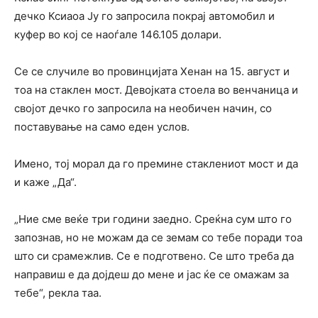
дечко Ксиаоа Ју го запросила покрај автомобил и
куфер во кој се наоѓале 146.105 долари.
Се се случиле во провинцијата Хенан на 15. август и
тоа на стаклен мост. Девојката стоела во венчаница и
својот дечко го запросила на необичен начин, со
поставување на само еден услов.
Имено, тој морал да го премине стаклениот мост и да
и каже „Да“.
„Ние сме веќе три години заедно. Среќна сум што го
запознав, но не можам да се земам со тебе поради тоа
што си срамежлив. Се е подготвено. Се што треба да
направиш е да дојдеш до мене и јас ќе се омажам за
тебе“, рекла таа.