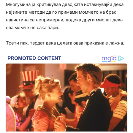
Многумина ја критикуваа девојката истакнувајќи дека
нејзините методи да го примами момчето на брак
навистина се непримерни, додека други мислат дека
ова момче не сака пари.
Трети пак, тврдат дека целата оваа приказна е лажна.