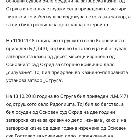
основни судови биле осудени на затворска казна. Од
Струга и неколку струшки села приведени се четири
лица кои го избегнувале издржувањето казна затвор, а
за нив била распишана централна потерница.
На 11.10.2018 година во струшкото село Корошишта е
приведен Б.Д.(43), кој бил во бегство и ја избегнувал
затворската казна од десет месеци изречена од
Основниот суд Охрид за сторено кривично дело
„силување“. Тој бил префрлен во Казнено-поправната
установа затвор „Струга“.
На 13.10.2018 година во Струга бил приведен И.М.(47)
од струшкото село Радолишта. Тој бил во бегство, а
бил осуден од Основен суд Охрид на две години
затворска казна за кривично дело „измама“, како и на
затворска казна од една година изречена од Основен
суд Гостивар за кривично дело „спречување на