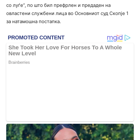
со луѓе“, по што бил префрлен и предаден на
овластени службени лица во Основниот суд Скопје 1
за натамошна постапка.