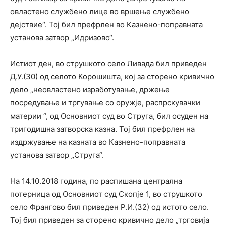
овластено службено лице во вршење службено
дејствие“. Тој бил префрлен во Казнено-поправната
установа затвор „Идризово“.
Истиот ден, во струшкото село Ливада бил приведен
Д.У.(30) од селото Корошишта, кој за сторено кривично
дело „неовластено изработување, држење
посредување и тргување со оружје, распрскувачки
материи “, од Основниот суд во Струга, бил осуден на
тригодишна затворска казна. Тој бил префрлен на
издржување на казната во Казнено-поправната
установа затвор „Струга“.
На 14.10.2018 година, по распишана централна
потерница од Основниот суд Скопје 1, во струшкото
село Франгово бил приведен Р.И.(32) од истото село.
Тој бил приведен за сторено кривично дело „трговија