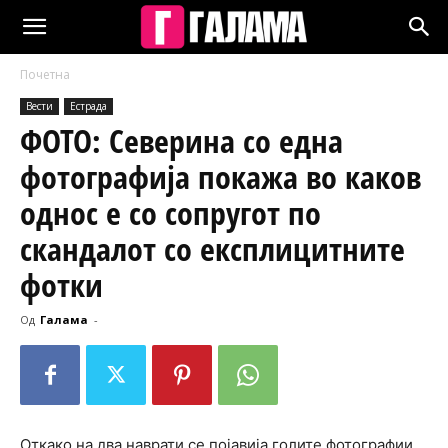
Почетна
Вести
Естрада
ФОТО: Северина со една
фотографија покажа во каков
однос е со сопругот по
скандалот со експлицитните
фотки
Од
Галама
-
Откако на два наврати се појавија голите фотографии