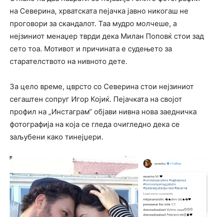
на Северина, хрватската пејачка јавно никогаш не
проговори за скандалот. Таа мудро молчеше, а
нејзиниот менаџер тврди дека Милан Поповќ стои зад
сето тоа. Мотивот и причината е судењето за
старателството на нивното дете.
За цело време, цврсто со Северина стои нејзиниот
сегаштен сопруг Игор Којиќ. Пејачката на својот
профил на „Инстаграм“ објави нивна нова заедничка
фотографија на која се гледа очигледно дека се
заљубени како тинејџери.