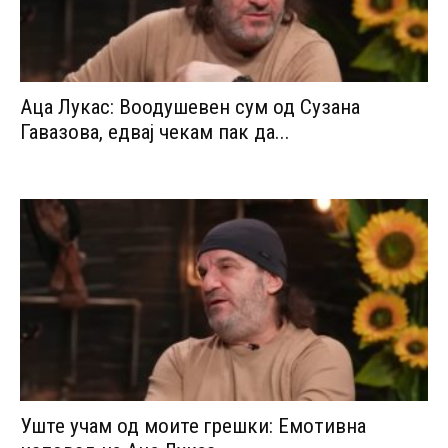
Аца Лукас: Воодушевен сум од Сузана
Гавазова, едвај чекам пак да...
Уште учам од моите грешки: Емотивна