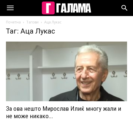
Почетна
Тагови
Аца Лукас
Таг: Аца Лукас
За ова нешто Мирослав Илиќ многу жали и
не може никако...