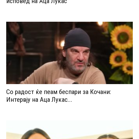
исповед на Аца Лукас
Со радост ќе пеам беспари за Кочани:
Интервју на Аца Лукас...