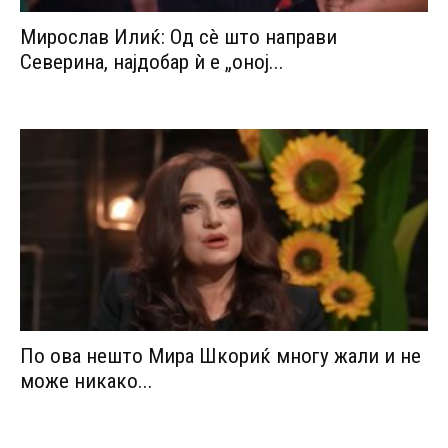
Мирослав Илиќ: Од сè што направи
Северина, најдобар ѝ е „оној...
По ова нешто Мира Шкориќ многу жали и не
може никако...