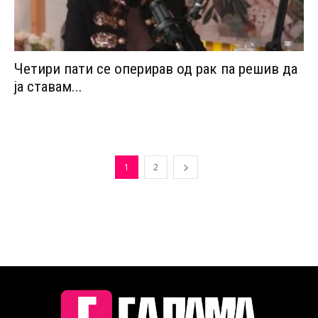
Четири пати се оперирав од рак па решив да
ја ставам...
1
2