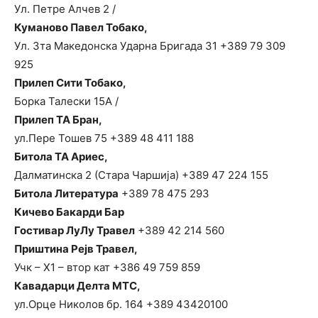
Ул. Петре Алчев 2 /
Куманово Павел Тобако,
Ул. 3та Македонска Ударна Бригада 31 +389 79 309
925
Прилеп Сити Тобако,
Борка Талески 15А /
Прилеп ТА Бран,
ул.Пере Тошев 75 +389 48 411 188
Битола ТА Ариес,
Далматинска 2 (Стара Чаршија) +389 47 224 155
Битола Литература
+389 78 475 293
Кичево Бакарди Бар
Гостивар ЛуЛу Травел
+389 42 214 560
Приштина Рејв Травел,
Учк – Х1 – втор кат +386 49 759 859
Кавадарци Делта МТС,
ул.Орце Николов бр. 164 +389 43420100