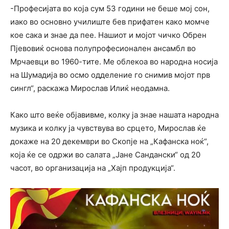
-Професијата во која сум 53 години не беше мој сон,
иако во основно училиште бев прифатен како момче
кое сака и знае да пее. Нашиот и мојот чичко Обрен
Пјевовиќ основа полупрофесионален ансамбл во
Мрчаевци во 1960-тите. Ме облекоа во народна носија
на Шумадија во осмо одделение го снимив мојот прв
сингл“, раскажа Мирослав Илиќ неодамна.
Како што веќе објавивме, колку ја знае нашата народна
музика и колку ја чувствува во срцето, Мирослав ќе
докаже на 20 декември во Скопје на „Кафанска ноќ“,
која ќе се одржи во салата „Јане Сандански“ од 20
часот, во организација на „Хајп продукција“.