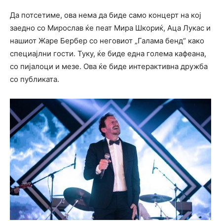
Да потсетиме, ова нема да биде само концерт на кој
заедно со Мирослав ќе пеат Мира Шкориќ, Аца Лукас и
нашиот Жаре Бербер со неговиот „Галама бенд“ како
специајлни гости. Туку, ќе биде една голема кафеана,
со пијалоци и мезе. Ова ќе биде интерактивна дружба
со публиката.