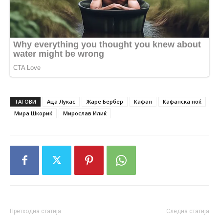
ТАГОВИ
Аца Лукас
Жаре Бербер
Кафан
Кафанска ноќ
Мира Шкориќ
Мирослав Илиќ
Претходна статија
Следна статија