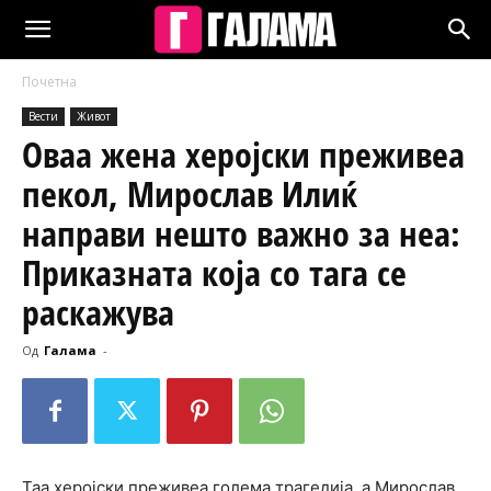
Почетна
Вести
Живот
Оваа жена херојски преживеа
пекол, Мирослав Илиќ
направи нешто важно за неа:
Приказната која со тага се
раскажува
Од
Галама
-
Таа херојски преживеа голема трагедија, а Мирослав