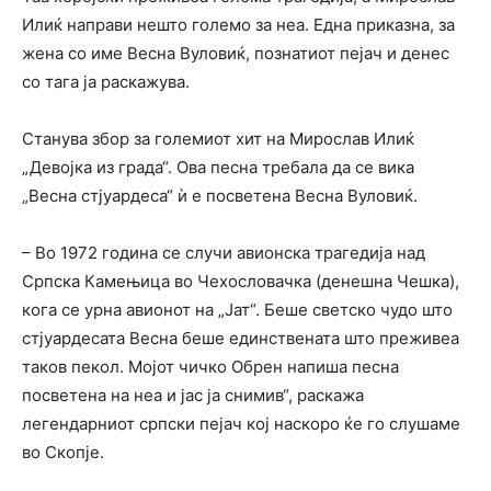
Илиќ направи нешто големо за неа. Една приказна, за
жена со име Весна Вуловиќ, познатиот пејач и денес
со тага ја раскажува.
Станува збор за големиот хит на Мирослав Илиќ
„Девојка из града“. Ова песна требала да се вика
„Весна стјуардеса“ ѝ е посветена Весна Вуловиќ.
– Во 1972 година се случи авионска трагедија над
Српска Камењица во Чехословачка (денешна Чешка),
кога се урна авионот на „Јат“. Беше светско чудо што
стјуардесата Весна беше единствената што преживеа
таков пекол. Мојот чичко Обрен напиша песна
посветена на неа и јас ја снимив“, раскажа
легендарниот српски пејач кој наскоро ќе го слушаме
во Скопје.