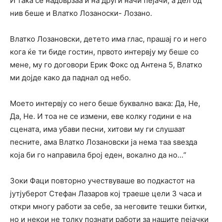
И така се надоврзаа и на други начи пејачи, а дел од
нив беше и Влатко Лозаноски- Лозано.
Влатко Лозановски, детето има глас, прашај го и него
кога ќе ти биде гостин, првото интервју му беше со
мене, му го договори Ерик Фокс од Антена 5, Влатко
ми дојде како да паднал од небо.
Моето интервју со него беше буквално вака: Да, Не,
Да, Не. И тоа не се измени, еве колку години е на
сцената, има убави песни, хитови му ги слушаат
песните, ама Влатко Лозановски ја нема таа ѕвезда
која би го направила број еден, вокално да но…“
Зоки Фаци повторно учествуваше во подкастот на
јутјуберот Стефан Лазаров кој траеше цели 3 часа и
откри многу работи за себе, за неговите тешки битки,
но и некои не толку познати работи за нашите пејачки