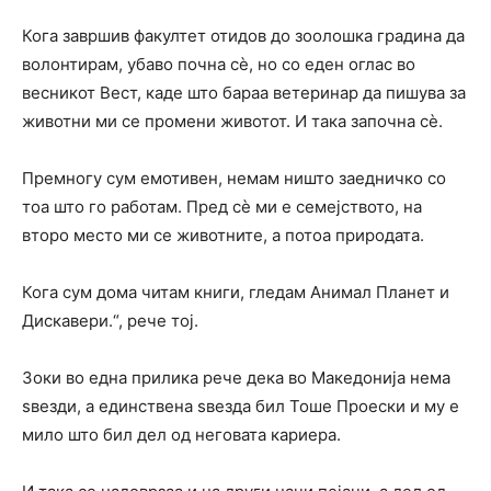
Кога завршив факултет отидов до зоолошка градина да
волонтирам, убаво почна сѐ, но со еден оглас во
весникот Вест, каде што бараа ветеринар да пишува за
животни ми се промени животот. И така започна сѐ.
Премногу сум емотивен, немам ништо заедничко со
тоа што го работам. Пред сѐ ми е семејството, на
второ место ми се животните, а потоа природата.
Кога сум дома читам книги, гледам Анимал Планет и
Дискавери.“, рече тој.
Зоки во една прилика рече дека во Македонија нема
ѕвезди, а единствена ѕвезда бил Тоше Проески и му е
мило што бил дел од неговата кариера.