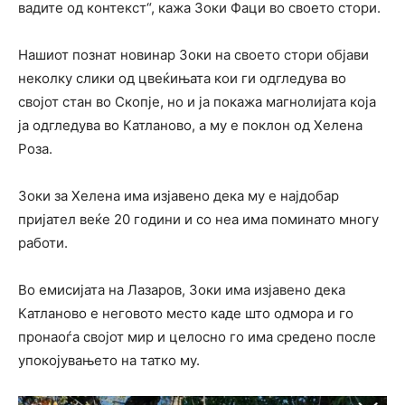
вадите од контекст“, кажа Зоки Фаци во своето стори.
Нашиот познат новинар Зоки на своето стори објави
неколку слики од цвеќињата кои ги одгледува во
својот стан во Скопје, но и ја покажа магнолијата која
ја одгледува во Катланово, а му е поклон од Хелена
Роза.
Зоки за Хелена има изјавено дека му е најдобар
пријател веќе 20 години и со неа има поминато многу
работи.
Во емисијата на Лазаров, Зоки има изјавено дека
Катланово е неговото место каде што одмора и го
пронаоѓа својот мир и целосно го има средено после
упокојувањето на татко му.