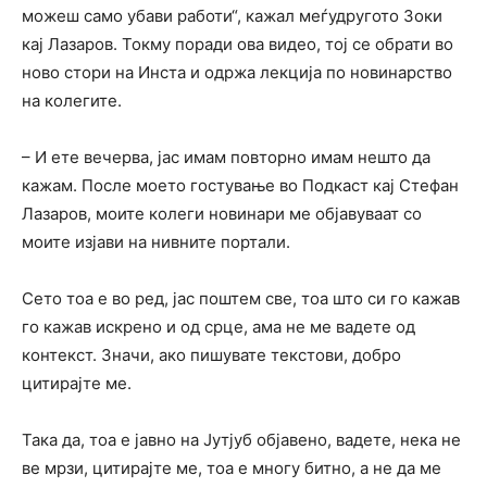
можеш само убави работи“, кажал меѓудругото Зоки
кај Лазаров. Токму поради ова видео, тој се обрати во
ново стори на Инста и одржа лекција по новинарство
на колегите.
– И ете вечерва, јас имам повторно имам нешто да
кажам. После моето гостување во Подкаст кај Стефан
Лазаров, моите колеги новинари ме објавуваат со
моите изјави на нивните портали.
Сето тоа е во ред, јас поштем све, тоа што си го кажав
го кажав искрено и од срце, ама не ме вадете од
контекст. Значи, ако пишувате текстови, добро
цитирајте ме.
Така да, тоа е јавно на Јутјуб објавено, вадете, нека не
ве мрзи, цитирајте ме, тоа е многу битно, а не да ме