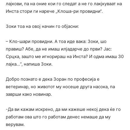
лајкови, па на оние кои го следат а не го лакјкуваат на
Инста стори ги нарече „Клоша-ри провидни“.
Зоки тоа на овој начин го објасни:
– Кло-шари провидни. А тоа иде вака: Зоки, шо
правиш? Абе, да не имаш илјадарче до први? Јас:
Срцка, зашто ме игнорираш на Инста? И одма имаш 30
лајка…“, напиша Зоки.
Добро познато е дека Зоран по професија е
ветеринар, но животот му носеше друга насока, па
заврши како новинар.
-Да ви кажам искрено, да ми кажеше некој дека ќе го
работам ова што го работам денес немаше да му
верувам.