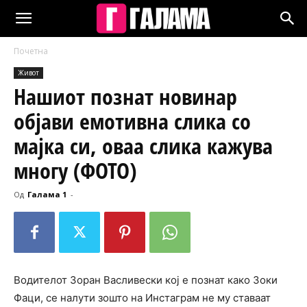
Почетна
Живот
Нашиот познат новинар
објави емотивна слика cо
мајка си, оваа слика кажува
многу (ФОТО)
Од
Галама 1
-
Водителот Зоран Васливески кој е познат како Зоки
Фаци, се налути зошто на Инстаграм не му ставаат