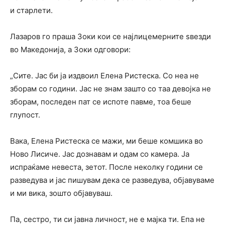
и старлети.
Лазаров го праша Зоки кои се најлицемерните ѕвезди
во Македонија, а Зоки одговори:
„Сите. Јас би ја издвоил Елена Ристеска. Со неа не
зборам со години. Јас не знам зашто со таа девојка не
зборам, последен пат се испоте павме, тоа беше
глупост.
Вака, Елена Ристеска се мажи, ми беше комшика во
Ново Лисиче. Јас дознавам и одам со камера. Ја
испраќаме невеста, зетот. После неколку години се
разведува и јас пишувам дека се разведува, објавуваме
и ми вика, зошто објавуваш.
Па, сестро, ти си јавна личност, не е мајка ти. Епа не