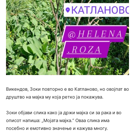
Викендов, Зоки повторно е во Катланово, но овојпат во
друштво на мајка му која ретко ја покажува.
Зоки објави слика како ја држи мајка си за рака и во
описот напиша: „Мојата мајка.“ Оваа слика има
посебно и емотивно значење и кажува многу.