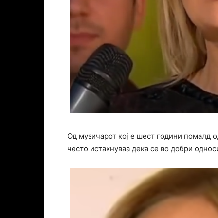
Од музичарот кој е шест години помалд о
често истакнуваа дека се во добри однос