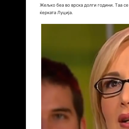
Жељко беа во врска долги години. Tаа се 
ќерката Луција.