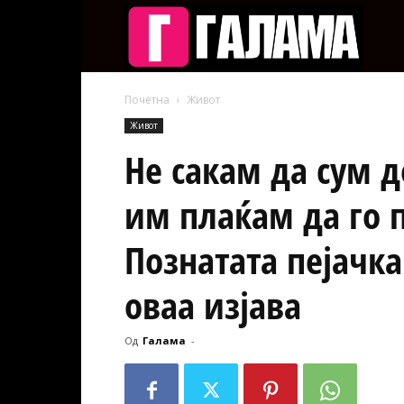
Галам
Почетна
Живот
Живот
Не сакам да сум 
им плаќам да го п
Познатата пејачка
оваа изјава
Од
Галама
-