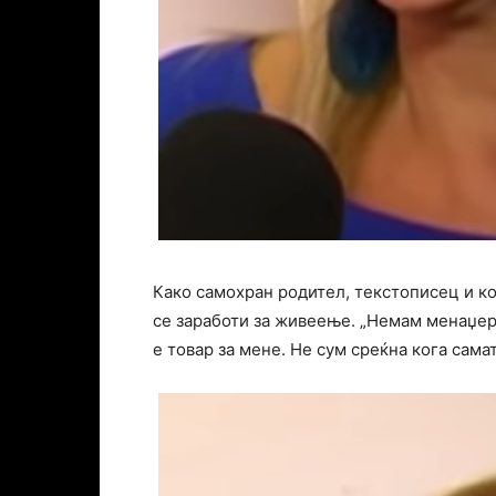
Како самохран родител, текстописец и ко
се заработи за живеење. „Немам менаџер
е товар за мене. Не сум среќна кога самат