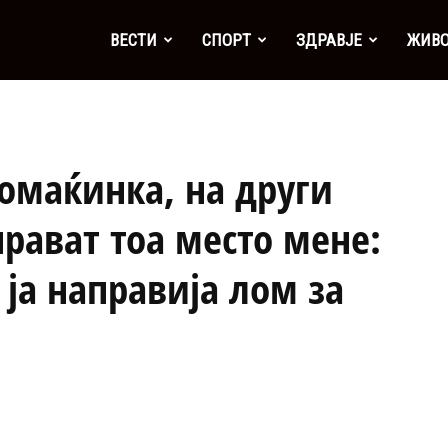
а
ВЕСТИ
СПОРТ
ЗДРАВЈЕ
ЖИВ
домаќинка, на други
рават тоа место мене:
 ја направија лом за