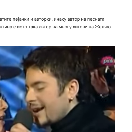
тите пејачки и авторки, инаку автор на песната
еонтина е исто така автор на многу хитови на Жељко