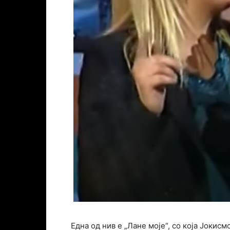
Една од нив е „Лане моје“, со која Јокис