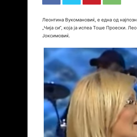
Леонтина Вукомановиќ, е една од најпозна
„Чија си“, која ја испеа Тоше Проески. Л
Јоксимовиќ.