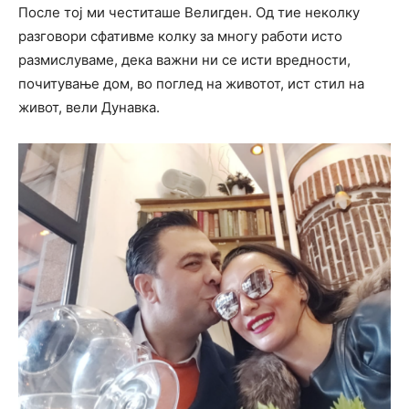
После тој ми честиташе Велигден. Од тие неколку
разговори сфативме колку за многу работи исто
размислуваме, дека важни ни се исти вредности,
почитување дом, во поглед на животот, ист стил на
живот, вели Дунавка.