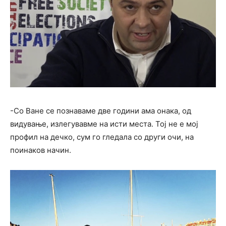
-Со Ване се познаваме две години ама онака, од
видување, излегувавме на исти места. Тој не е мој
профил на дечко, сум го гледала со други очи, на
поинаков начин.