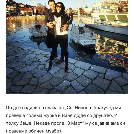
По две години на слава на „Св. Никола“ братучед ми
правеше голема журка и Ване дојде со друштво. И
толку беше. Некаде после „8 Март“ му се јавив ама си
правевме обичен муабет.