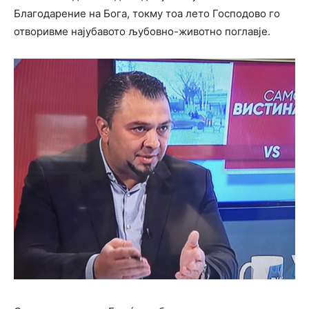
Благодарение на Бога, токму тоа лето Господово го
отворивме најубавото љубовно-животно поглавје.