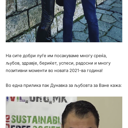
На сите добри луѓе им посакуваме многу среќа,
љубов, здравје, бериќет, успеси, радосни и многу
позитивни моменти во новата 2021-ва година!
Во една прилика пак Дунавка за љубовта за Ване кажа: