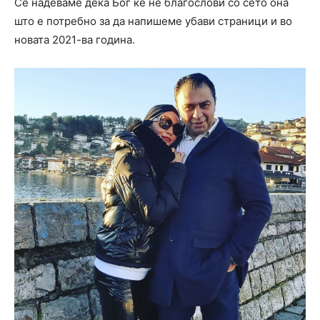
Се надеваме дека Бог ќе не благослови со сето она
што е потребно за да напишеме убави страници и во
новата 2021-ва година.