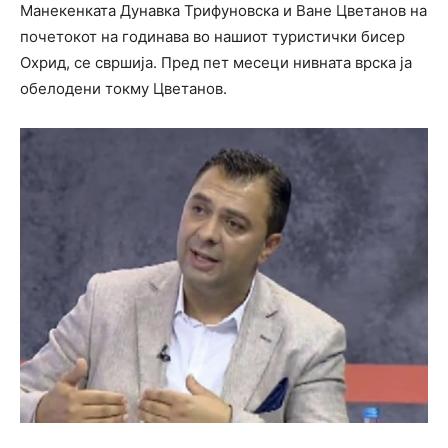
Манекенката Дунавка Трифуновска и Ване Цветанов на
почетокот на годинава во нашиот туристички бисер
Охрид, се свршија. Пред пет месеци нивната врска ја
обелодени токму Цветанов.