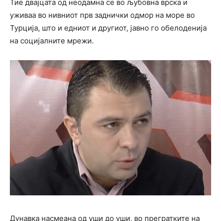
Тие двајцата од неодамна се во љубовна врска и
уживаа во нивниот прв заднички одмор на море во
Турција, што и едниот и другиот, јавно го обелоденија
на социјалните мрежи.
Дунавка насмеана од уши до уши, во прегратките на