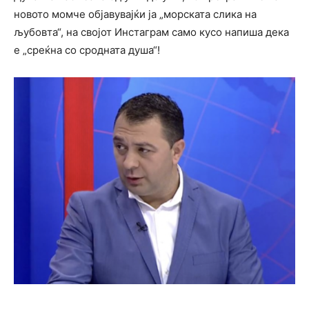
новото момче објавувајќи ја „морската слика на
љубовта“, на својот Инстаграм само кусо напиша дека
е „среќна со сродната душа“!