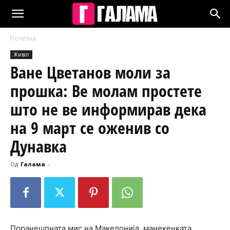
Почетна
Живот
Ване Цветанов моли за
прошка: Ве молам простете
што не ве информирав дека
на 9 март се оженив со
Дунавка
Од
Галама
-
Поранешпната мис на Македонија, манекенката