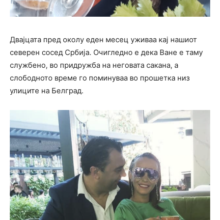
Двајцата пред околу еден месец уживаа кај нашиот
северен сосед Србија. Очигледно е дека Ване е таму
службено, во придружба на неговата сакана, а
слободното време го поминуваа во прошетка низ
улиците на Белград.