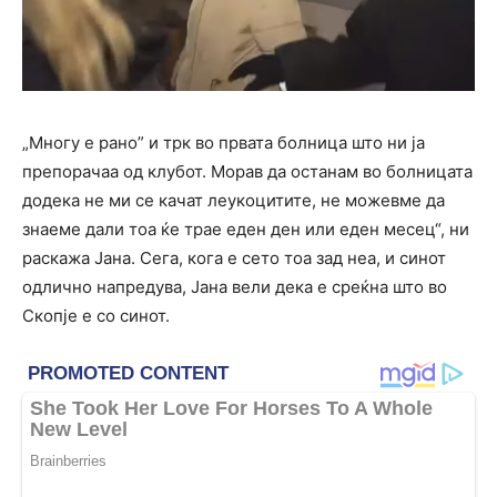
„Многу е рано” и трк во првата болница што ни ја
препорачаа од клубот. Морав да останам во болницата
додека не ми се качат леукоцитите, не можевме да
знаеме дали тоа ќе трае еден ден или еден месец“, ни
раскажа Јана. Сега, кога е сето тоа зад неа, и синот
одлично напредува, Јана вели дека е среќна што во
Скопје е со синот.