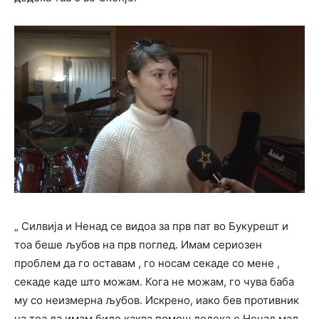
„ Силвија и Ненад се видоа за прв пат во Букурешт и
тоа беше љубов на прв поглед. Имам сериозен
проблем да го оставам , го носам секаде со мене ,
секаде каде што можам. Кога не можам, го чува баба
му со неизмерна љубов. Искрено, иако бев противник
на тоа да имам било каква помош додека е Ненад мал,