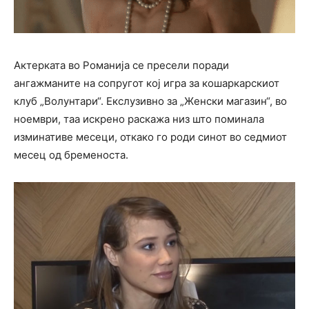
Актерката во Романија се пресели поради
ангажманите на сопругот кој игра за кошаркарскиот
клуб „Волунтари“. Екслузивно за „Женски магазин“, во
ноември, таа искрено раскажа низ што поминала
изминативе месеци, откако го роди синот во седмиот
месец од бременоста.