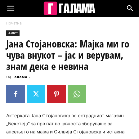
Почетна
Живот
Јана Стојановска: Мајка ми го
чува внукот – јас и верувам,
знам дека е невина
Од
Галама
-
Актерката Јана Стојановска во естрадниот магазин
„Бекстејџ“ за прв пат во јавноста зборуваше за
апсењето на мајка и Силвија Стојановска и истакна