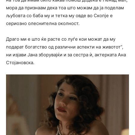
мора да признаам дека тоа што можам да ја поделам
љубовта со баба му и тетка му овде во Скопје е
сериозно олеснителна околност.
Драго ми е што ќе расте со луѓе кои можат да му
подарат богатство од различни аспекти на животот“,
ни изјави Јана зборувајќи и за сестра ѝ, актерката Ана
Стојановска.