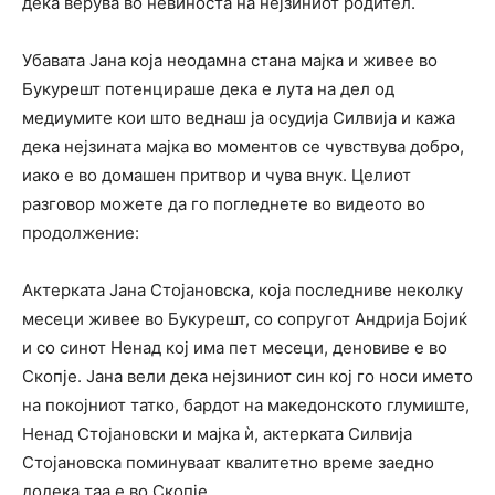
дека верува во невиноста на нејзиниот родител.
Убавата Јана која неодамна стана мајка и живее во
Букурешт потенцираше дека е лута на дел од
медиумите кои што веднаш ја осудија Силвија и кажа
дека нејзината мајка во моментов се чувствува добро,
иако е во домашен притвор и чува внук. Целиот
разговор можете да го погледнете во видеото во
продолжение:
Актерката Јана Стојановска, која последниве неколку
месеци живее во Букурешт, со сопругот Андрија Бојиќ
и со синот Ненад кој има пет месеци, деновиве е во
Скопје. Јана вели дека нејзиниот син кој го носи името
на покојниот татко, бардот на македонското глумиште,
Ненад Стојановски и мајка ѝ, актерката Силвија
Стојановска поминуваат квалитетно време заедно
додека таа е во Скопје.