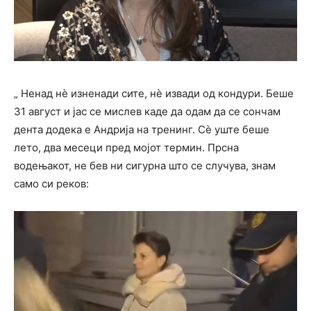
„ Ненад нѐ изненади сите, нѐ извади од кондури. Беше
31 август и јас се мислев каде да одам да се сончам
дента додека е Андрија на тренинг. Сѐ уште беше
лето, два месеци пред мојот термин. Прсна
водењакот, не бев ни сигурна што се случува, знам
само си реков: