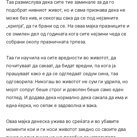
Таа размислува дека сите тие заминале за да го
подобрат нивниот живот, но и сама признава дека не
може без нив, и секогаш сака да се под нејзините
„крилја“, да ги брани од се. На оваа мајка празниците и
се омилен дел од годината кога сите нејзини чеда се
собрани околу празничната трпеза.
Таа ги научила на сите вредности во животот, да
почитуваат да сакаат, да бидат вредни, па кога ја
прашуваат како е да се одгледаат седум сина, таа
одговорила: Никогаш во животот не сум ги удрила, но
мојот сопруг беше строг и доволен беше само еден
поглед. И додава дека нормално дека сакала да има и
една ќерка, но сепак е задоволна и вака.
Оваа мајка денеска ужива во среќата и во убавите
моменти кои и ги носи животот заедно со своите два