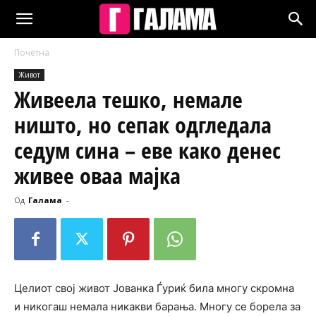
Почетна
Живот
Живеела тешко, немале
ништо, но сепак одгледала
седум сина – еве како денес
живее оваа мајка
Од
Галама
-
Целиот свој живот Јованка Ѓуриќ била многу скромна
и никогаш немала никакви барања. Многу се борела за