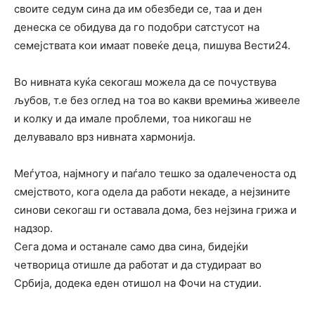
своите седум сина да им обезбеди се, таа и ден
денеска се обидува да го подобри сатстусот на
семејствата кои имаат повеќе деца, пишува Вести24.
Во нивната куќа секогаш можела да се почуствува
љубов, т.е без оглед на тоа во какви времиња живееле
и колку и да имале проблеми, тоа никогаш не
делувавало врз нивната хармонија.
Меѓутоа, најмногу и паѓало тешко за одалеченоста од
смејството, кога одела да работи некаде, а нејзините
синови секогаш ги оставала дома, без нејзина грижа и
надзор.
Сега дома и останале само два сина, бидејќи
четворица отишле да работат и да студираат во
Србија, додека еден отишол на Фочи на студии.