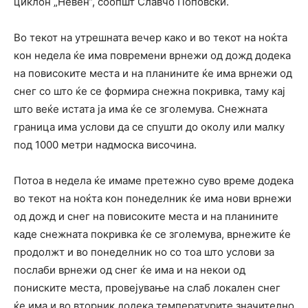
циклон „Невен“, соопшт Славчо Поповски.
Во текот на утрешната вечер како и во текот на ноќта
кон недела ќе има повремени врнежи од дожд додека
на повисоките места и на планините ќе има врнежи од
снег со што ќе се формира снежна покривка, таму кај
што веќе истата ја има ќе се зголемува. Снежната
граница има услови да се спушти до околу или малку
под 1000 метри надмоска височина.
Потоа в недела ќе имаме претежно суво време додека
во текот на ноќта кон понеделник ќе има нови врнежи
од дожд и снег на повисоките места и на планините
каде снежната покривка ќе се зголемува, врнежите ќе
продолжт и во понеделник но со тоа што услови за
послаби врнежи од снег ќе има и на некои од
пониските места, провејување на слаб локален снег
ќе има и во вторник додека температурите значително