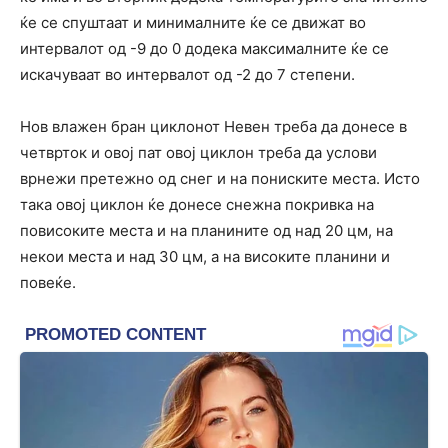
ќе се спуштаат и минималните ќе се движат во
интервалот од -9 до 0 додека максималните ќе се
искачуваат во интервалот од -2 до 7 степени.
Нов влажен бран циклонот Невен треба да донесе в
четврток и овој пат овој циклон треба да услови
врнежи претежно од снег и на пониските места. Исто
така овој циклон ќе донесе снежна покривка на
повисоките места и на планините од над 20 цм, на
некои места и над 30 цм, а на високите планини и
повеќе.