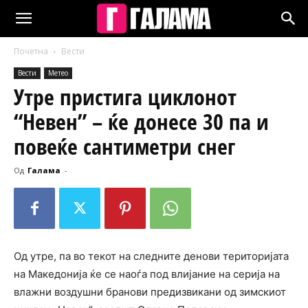
Почетна
Вести
Вести
Метео
Утре пристига циклонот
“Невен” – ќе донесе 30 па и
повеќе сантиметри снег
Од
Галама
-
Од утре, па во текот на следните денови територијата
на Македонија ќе се наоѓа под влијание на серија на
влажни воздушни бранови предизвикани од зимскиот