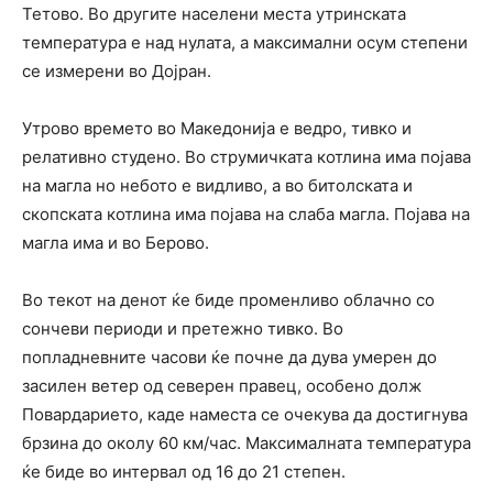
Тетово. Во другите населени места утринската
температура е над нулата, а максимални осум степени
се измерени во Дојран.
Утрово времето во Македонија е ведро, тивко и
релативно студено. Во струмичката котлина има појава
на магла но небото е видливо, а во битолската и
скопската котлина има појава на слаба магла. Појава на
магла има и во Берово.
Во текот на денот ќе биде променливо облачно со
сончеви периоди и претежно тивко. Во
попладневните часови ќе почне да дува умерен до
засилен ветер од северен правец, особено долж
Повардарието, каде наместа се очекува да достигнува
брзина до околу 60 км/час. Максималната температура
ќе биде во интервал од 16 до 21 степен.