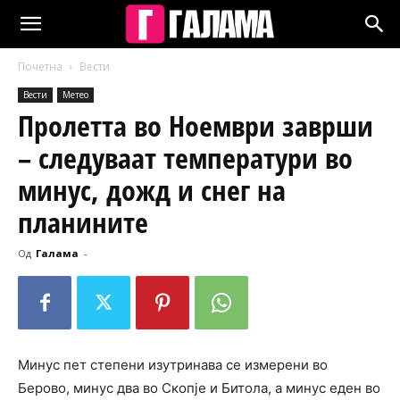
Почетна
Вести
Вести
Метео
Пролетта во Ноември заврши
– следуваат температури во
минус, дожд и снег на
планините
Од
Галама
-
Минус пет степени изутринава се измерени во
Берово, минус два во Скопје и Битола, а минус еден во