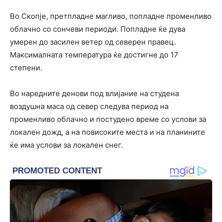
Во Скопје, претпладне магливо, попладне променливо
облачно со сончеви периоди. Попладне ќе дува
умерен до засилен ветер од северен правец.
Максималната температура ќе достигне до 17
степени.
Во наредните денови под влијание на студена
воздушна маса од север следува период на
променливо облачно и постудено време со услови за
локален дожд, а на повисоките места и на планините
ќе има услови за локален снег.