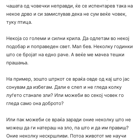
чашата од човечки неправди, ќе се испентарев така на
некое дрво и си замислував дека не сум веќе човек,
туку птица.
Некоја со големи и силни крила. Да одлетам во некој
подобар и поправеден свет. Мал бев. Неколку годинки
што се бројат на едно раче. А веќе ме мачеа тешки
прашања.
На пример, зошто штркот се враќа овде од кај што јас
сонувам да избегам. Дали е слеп и не гледа колку
луѓето станале зли? Или можеби во секој човек го
гледа само она доброто?
Или пак можеби се враќа заради оние неколку што не
можеш да ги натераш на зло, па што и да им правиш?
Оние неколку нескршливи. Потоа животот ме научи