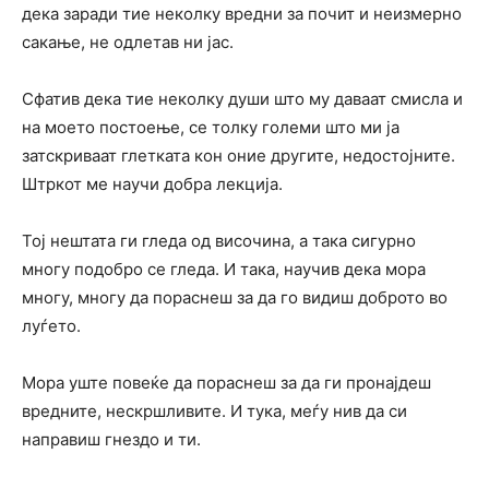
дека заради тие неколку вредни за почит и неизмерно
сакање, не одлетав ни јас.
Сфатив дека тие неколку души што му даваат смисла и
на моето постоење, се толку големи што ми ја
затскриваат глетката кон оние другите, недостојните.
Штркот ме научи добра лекција.
Тој нештата ги гледа од височина, а така сигурно
многу подобро се гледа. И така, научив дека мора
многу, многу да пораснеш за да го видиш доброто во
луѓето.
Мора уште повеќе да пораснеш за да ги пронајдеш
вредните, нескршливите. И тука, меѓу нив да си
направиш гнездо и ти.