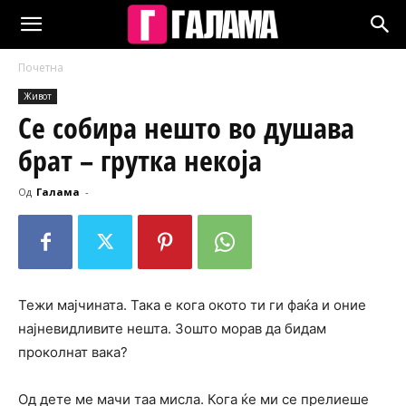
Почетна
Живот
Се собира нешто во душава
брат – грутка некоја
Од
Галама
-
Тежи мајчината. Така е кога окото ти ги фаќа и оние
најневидливите нешта. Зошто морав да бидам
проколнат вака?
Од дете ме мачи таа мисла. Кога ќе ми се прелиеше