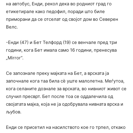
на автобус, Енди, рекол дека во родниот град го
етикетирале како педофил, поради што биле
приморани да се отселат од својот дом во Северен
Велс.
-Енди (47) и Бет Телфорд (19) се венчале пред три
години, кога Бет имала само 16 години, пренесува
„Mirror“.
Се запознале преку мајката на Бет, а врската ја
започнале кога таа била сè уште малолетна. Меѓутоа,
кога селаните дознале за врската, во нивниот живот се
случил пресврт. Бет после тоа се оддалечила од
својатата мајка, која не ја одобрувала нивната врска и
љубов.
Енди се присетил на насилството кое го трпел, откако