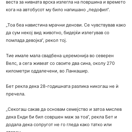
веста за нивната врска излегла на површина и времето
кога на автобусот му било напишано „педофил“.
„Тоа беа навистина мрачни денови. Се чувствував како
да сум некој вид животно, бидејќи излегував со
помлада девојка“, рекол тој.
Тие имале мала свадбена церемонија во северен
Велс, а сега живеат со своите два сина, околу 270
километри оддалечени, во Ланкашир.
Бет рекла дека 28-годишната разлика никогаш не ѝ
пречела.
„Секогаш сакав да основам семејство и затоа мислев
дека Енди би бил совршен маж за тоа“, рекла Бет и
додала дека сопругот не го гледа како татко или