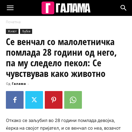
Почетна
Живот
Љубов
Се венчал со малолетничка
помлада 28 години од него,
па му следело пекол: Се
чувствував како животно
Од
Галама
-
Откако се заљубил во 28 години помлада девојка,
ќерка на својот пријател, и се венчал со неа, возачот