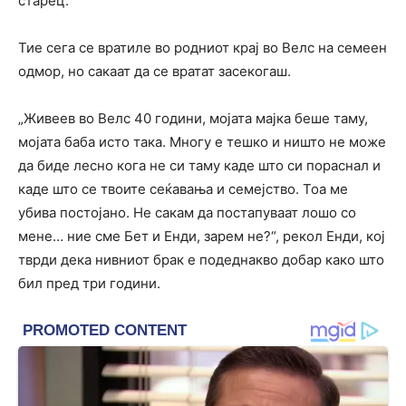
старец.
Тие сега се вратиле во родниот крај во Велс на семеен
одмор, но сакаат да се вратат засекогаш.
„Живеев во Велс 40 години, мојата мајка беше таму,
мојата баба исто така. Многу е тешко и ништо не може
да биде лесно кога не си таму каде што си пораснал и
каде што се твоите сеќавања и семејство. Тоа ме
убива постојано. Не сакам да постапуваат лошо со
мене… ние сме Бет и Енди, зарем не?“, рекол Енди, кој
тврди дека нивниот брак е подеднакво добар како што
бил пред три години.