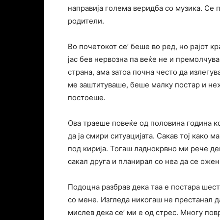
направија голема веридба со музика. Се 
родители.
Во почетокот се’ беше во ред, но рајот к
јас бев нервозна па веќе не и премолчува
страна, ама затоа почна често да излегув
ме заштитуваше, беше малку постар и неж
постоеше.
Ова траеше повеќе од половина година к
да ја смири ситуацијата. Сакав тој како
под кирија. Тогаш ладнокрвно ми рече де
сакал друга и планирал со неа да се ожен
Подоцна разбрав дека таа е постара шест 
со мене. Изгледа никогаш не престанал д
мислев дека се’ ми е од стрес. Многу по