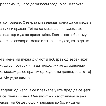
преселив кај него да живеам заедно со неговите
ратко траеше. Свекрва ми веднаш почна да се меша а
в туку и враќав. Тој не се мешаше, не заземаше
а навечер и да се враќа пијан. Единствено брат му
енет, а свекорот беше безгласна буква, како да не
ога мене ми пукна филмот и побарав од вереникот
 маж да се постави или да продолжиме да живееме
ка можам да се вратам од каде сум дошла, зошто тој
и. Ме удри дамла.
години од него, а се плеткале уште пред да се фати
а се гледа со неа. Мензисот ми изостануваше ама
враќав, ми беше лошо и завршив во болница на