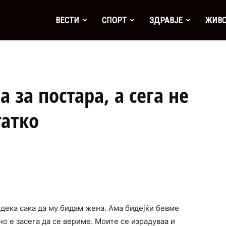
а
ВЕСТИ
СПОРТ
ЗДРАВЈЕ
ЖИВ
 за постара, а сега не
татко
 дека сака да му бидам жена. Ама бидејќи бевме
о е засега да се вериме. Моите се израдуваа и