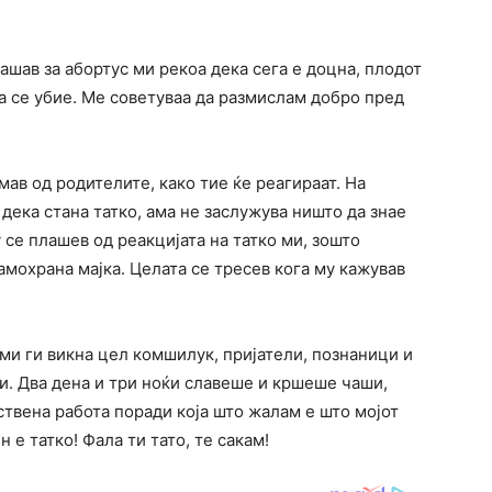
ашав за абортус ми рекоа дека сега е доцна, плодот
а се убие. Ме советуваа да размислам добро пред
мав од родителите, како тие ќе реагираат. На
 дека стана татко, ама не заслужува ништо да знае
 се плашев од реакцијата на татко ми, зошто
самохрана мајка. Целата се тресев кога му кажував
 ми ги викна цел комшилук, пријатели, познаници и
и. Два дена и три ноќи славеше и кршеше чаши,
ствена работа поради која што жалам е што мојот
н е татко! Фала ти тато, те сакам!