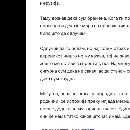
инфузија.
Таму дознав дека сум бремена. Кога ги пр
пораснал и дека ќе мора со провокации д
било што да одлучам.
Одлучив да го родам, но најголем страв и
вереникот ништо не му кажав, тој не знае
зошто ме остави за проститутка! Најмногу
сигурна сум дека не сакал јас да станам 
дека сум трудна.
Меѓутоа, онаа ноќ кога се породив, татко
роднини, се испржија преку илјада мекиц
пееше додека не му зарипна гласот. Един
син ќе нема татко каков што јас имам. Еде