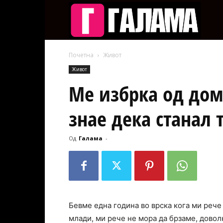
Галам
Почетна
Живот
Живот
Ме избрка од дома
знае дека станал 
Од
Галама
-
Бевме една година во врска кога ми рече
млади, ми рече не мора да брзаме, доволн