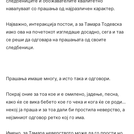
следбениците и обожавателите квалитетно
навалуваат со прашања од најразличен карактер.
Најважно, интеракција постои, а за Тамара Тодевска
иако ова на почетокот изгледаше досадно, сега и таа
се реши да одговара на прашањата од своите
следбеници.
Прашања имаше многу, а исто така и одговори.
Покрај оние за тоа кое и е омилено, јадење, песна,
како ќе се вика бебето кое го чека и кога ќе се роди…
некој ја праша и за тоа дали би простила неверство, а
нејзиниот одговор ретко кој го има.
Имено, за Тамара неверството може да го прости но