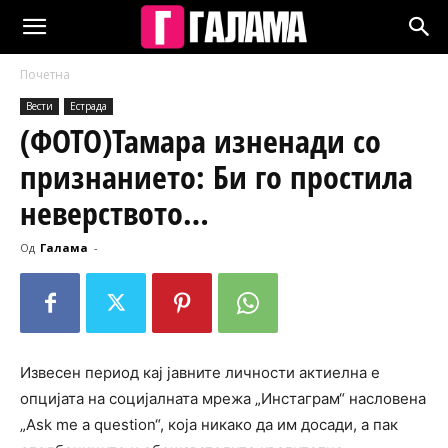
Почетна
Вести
Естрада
(ФОТО)Тамара изненади со
признанието: Би го простила
неверството…
Од
Галама
-
Извесен период кај јавните личности актиелна е
опцијата на социјалната мрежа „Инстаграм“ насловена
„Ask me a question“, која никако да им досади, а пак