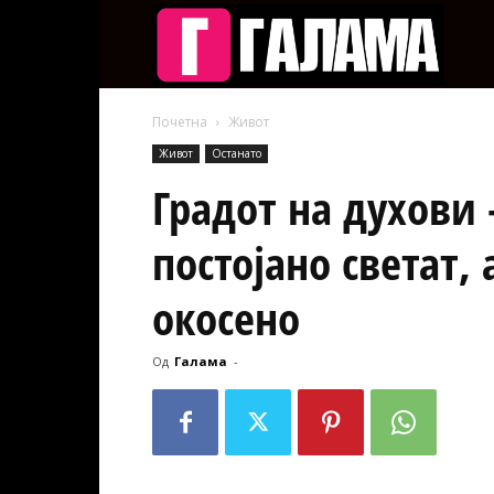
Галам
Почетна
Живот
Живот
Останато
Градот на духови 
постојано светат,
окосено
Од
Галама
-