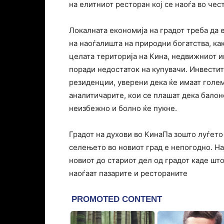
на елитниот ресторан кој се наоѓа во чес
Локалната економија на градот треба да е
на наоѓалишта на природни богатства, как
целата територија на Кина, недвижниот и
поради недостаток на купувачи. Инвести
резиденции, уверени дека ќе имаат голем
аналитичарите, кои се плашат дека бало
неизбежно и болно ќе пукне.
Градот на духови во КинаПа зошто луѓето 
селењето во новиот град е непогодно. Н
новиот до стариот дел од градот каде шт
наоѓаат пазарите и рестораните