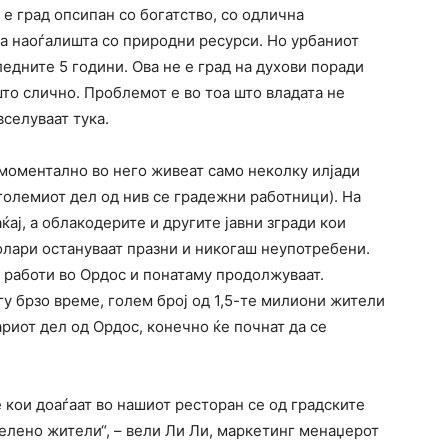
 е град опсипан со богатство, со одлична
на наоѓалишта со природни ресурси. Но урбаниот
едните 5 години. Ова не е град на духови поради
то слично. Проблемот е во тоа што владата не
вселуваат тука.
 моментално во него живеат само неколку илјади
оголемиот дел од нив се градежни работници). На
ќај, а облакодерите и другите јавни згради кои
олари остануваат празни и никогаш неупотребени.
е работи во Ордос и понатаму продолжуваат.
гу брзо време, голем број од 1,5-те милиони жители
риот дел од Ордос, конечно ќе почнат да се
 кои доаѓаат во нашиот ресторан се од градските
селено жители“, – вели Ли Ли, маркетинг менаџерот