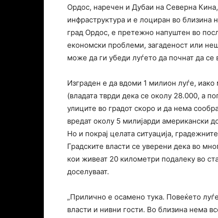
Ордос, наречен и Дубаи на Северна Кина,
инфраструктура и е лоциран во близина 
град Ордос, е претежно напуштен во посл
економски проблеми, загаденост или неш
може да ги убеди луѓето да почнат да се 
Изграден е да вдоми 1 милион луѓе, иако
(владата тврди дека се околу 28.000, а п
улиците во градот скоро и да нема сообра
вредат околу 5 милијарди американски д
Но и покрај целата ситуација, градежнит
Градските власти се уверени дека во мно
кои живеат 20 километри подалеку во ста
доселуваат.
„Прилично е осамено тука. Повеќето луѓе
власти и нивни гости. Во близина нема в