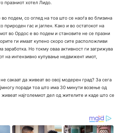
то празниот хотел Лидо.
 во подем, со оглед на тоа што се наоѓа во близина
о природен гас и јаглен. Како и во остатокот на
мот во Ордос е во подем и становите не се празни
торите ги имаат купено скоро сите расположливи
а заработка. Но токму оваа активност ги загрижува
нот на интензивно купување недвижент имот,
не сакаат да живеат во овој модерен град? За сега
ајмногу поради тоа што има 30 минути возење од
о живеат најголемиот дел од жителите и каде што се