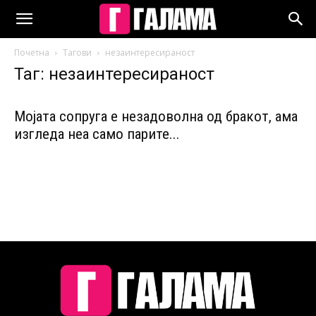
Почетна
Тагови
незаинтересираност
Таг: незаинтересираност
Мојата сопруга е незадоволна од бракот, ама
изгледа неа само парите...