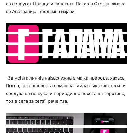
со сопругот Новица и синовите Петар и Стефан живее
во Австралија, неодамна изјави:
-За мојата линија најзаслужна е мајка природа, хахаха.
Потоа, секојдневната домашна гимнастика (чистење и
средување по куќа) и периодична посета на теретана,
тоа е сега за сегa“, рече таа.