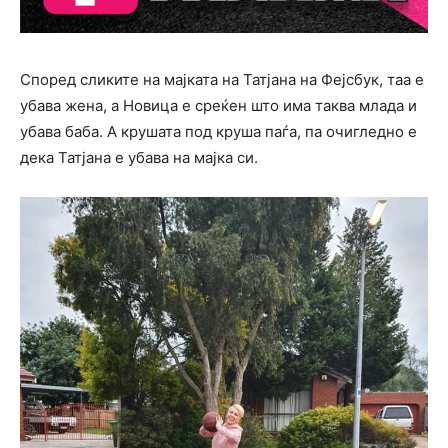
Според сликите на мајката на Татјана на Фејсбук, таа е
убава жена, а Новица е среќен што има таква млада и
убава баба. А крушата под круша паѓа, па очигледно е
дека Татјана е убава на мајка си.