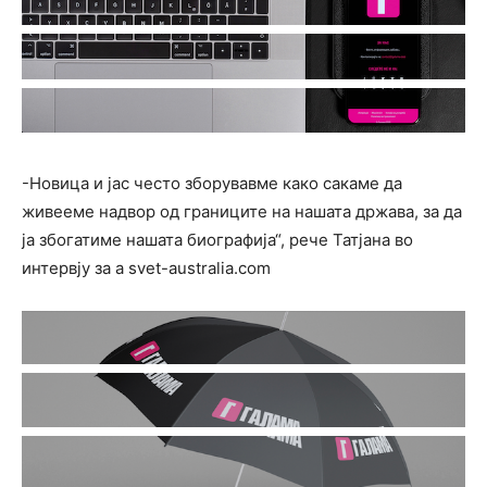
-Новица и јас често зборувавме како сакаме да
живееме надвор од границите на нашата држава, за да
ја збогатиме нашата биографија“, рече Татјана во
интервју за а svet-australia.com