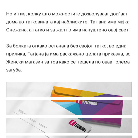
Но и тие, колку што можностите дозволуваат доаѓаат
дома во татковината кај наблиските. Татјана има мајка,
Снежана, а татко и за жал го има напуштено овој свет.
За болката откако останала без својот татко, во една
прилика, Татјана ја има раскажано целата приказна, во
Женски магазин за тоа како се тешела по оваа голема
загуба.