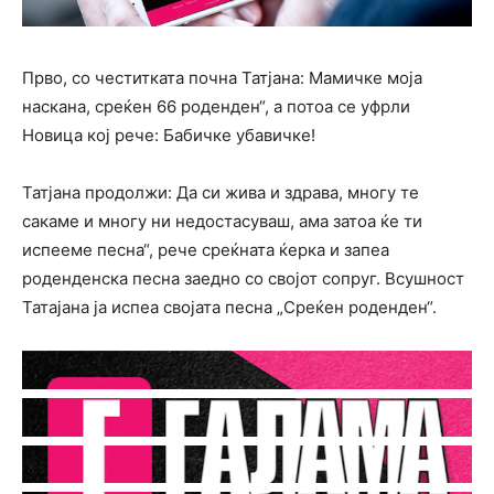
Прво, со честитката почна Татјана: Мамичке моја
наскана, среќен 66 роденден“, а потоа се уфрли
Новица кој рече: Бабичке убавичке!
Татјана продолжи: Да си жива и здрава, многу те
сакаме и многу ни недостасуваш, ама затоа ќе ти
испееме песна“, рече среќната ќерка и запеа
роденденска песна заедно со својот сопруг. Всушност
Татајана ја испеа својата песна „Среќен роденден“.