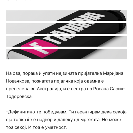
На ова, порака ѝ упати нејзината пријателка Маријана
Новачкова, познатата пејалчка која одамна е
преселена во Австралија, и е сестра на Росана Сариќ-
Тодоровска.
-Дефинитино те победувам. Ти гарантирам дека секоја
оја топка ќе е надвор и далеку од мрежата. Не може
тоа секој. И тоа е уметност.