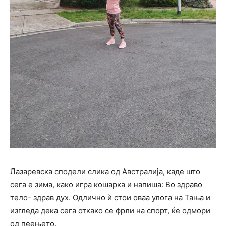
Лазаревска сподели слика од Австралија, каде што
сега е зима, како игра кошарка и напиша: Во здраво
тело- здрав дух. Одлично ѝ стои оваа улога на Тања и
изгледа дека сега откако се фрли на спорт, ќе одмори
од пеењето.