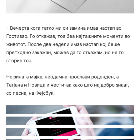
– Вечерта кога татко ми си замина имав настап во
Гостивар. Го откажав, тоа беа најтажните моменти во
животот. После две недели имав настап кој беше
претходно закажан, можев да го откажам, но не го
сторив тоа.
Нејзината мајка, неодамна прослави роденден, а
Татјана и Новица и честитаа како што најдобро знаат,
со песна, на Фејсбук.