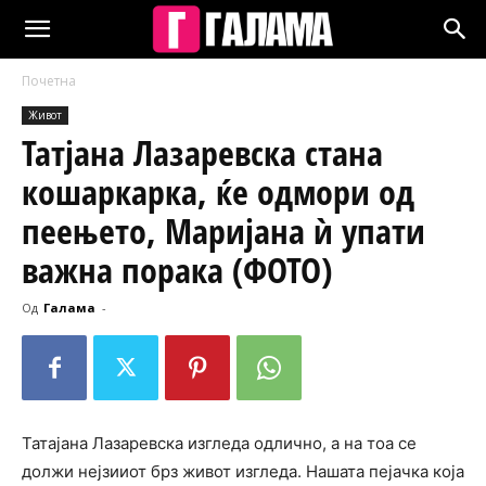
Почетна
Живот
Татјана Лазаревска стана
кошаркарка, ќе одмори од
пеењето, Маријана ѝ упати
важна порака (ФОТО)
Од
Галама
-
Татајана Лазаревска изгледа одлично, а на тоа се
должи нејзииот брз живот изгледа. Нашата пејачка која