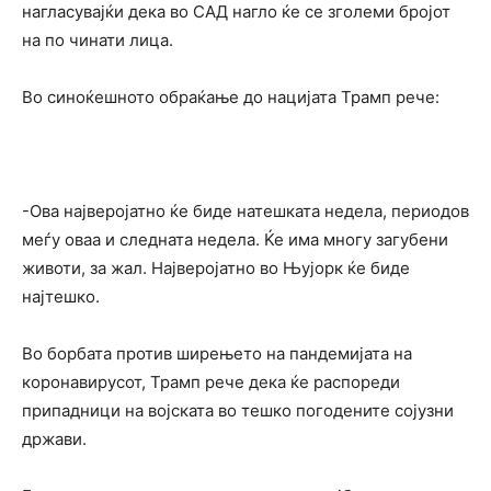
нагласувајќи дека во САД нагло ќе се зголеми бројот
на по чинати лица.
Во синоќешното обраќање до нацијата Трамп рече:
-Ова најверојатно ќе биде натешката недела, периодов
меѓу оваа и следната недела. Ќе има многу загубени
животи, за жал. Најверојатно во Њујорк ќе биде
најтешко.
Во борбата против ширењето на пандемијата на
коронавирусот, Трамп рече дека ќе распореди
припадници на војската во тешко погодените сојузни
држави.