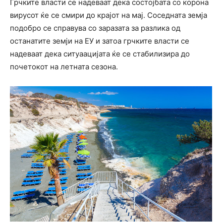
Грчките власти се надеваат дека состојбата со корона
вирусот ќе се смири до крајот на мај. Соседната земја
подобро се справува со заразата за разлика од
останатите земји на ЕУ и затоа грчките власти се
надеваат дека ситуаацијата ќе се стабилизира до
почетокот на летната сезона.