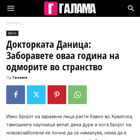
Почетна
Вести
Докторката Даница:
Заборавете оваа година на
одморите во странство
Од
Галама
-
Иако бројот на заразени лица расти бавно во Хрватска,
тамошните научници велат дека дури и кога бројот на
нововозаболени ќе почне да се намалува, нема да е