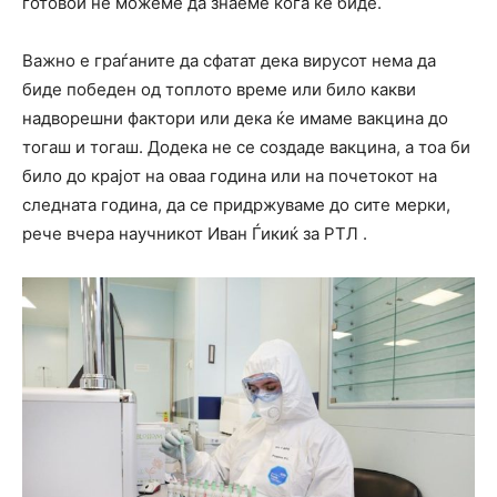
готовои не можеме да знаеме кога ќе биде.
Важно е граѓаните да сфатат дека вирусот нема да
биде победен од топлото време или било какви
надворешни фактори или дека ќе имаме вакцина до
тогаш и тогаш. Додека не се создаде вакцина, а тоа би
било до крајот на оваа година или на почетокот на
следната година, да се придржуваме до сите мерки,
рече вчера научникот Иван Ѓикиќ за РТЛ .