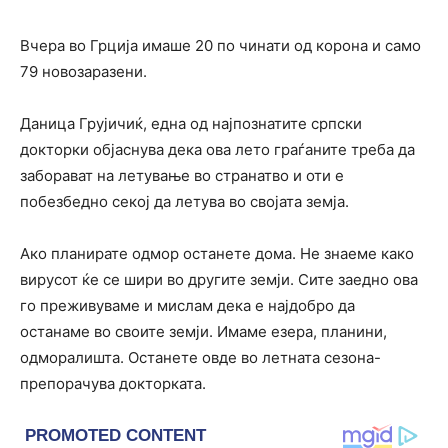
Вчера во Грција имаше 20 по чинати од корона и само
79 новозаразени.
Даница Грујичиќ, една од најпознатите српски
докторки објаснува дека ова лето граѓаните треба да
заборават на летување во странатво и оти е
побезбедно секој да летува во својата земја.
Ако планирате одмор останете дома. Не знаеме како
вирусот ќе се шири во другите земји. Сите заедно ова
го преживуваме и мислам дека е најдобро да
останаме во своите земји. Имаме езера, планини,
одморалишта. Останете овде во летната сезона-
препорачува докторката.