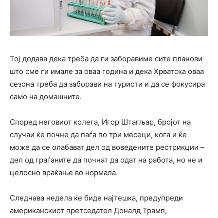
Тој додава дека треба да ги заборавиме сите планови
што сме ги имале за оваа година и дека Хрватска оваа
сезона треба да заборави на туристи и да се фокусира
само на домашните.
Според неговиот колега, Игор Штагљар, бројот на
случаи ќе почне да паѓа по три месеци, кога и ќе
може да се олабават дел од воведените рестрикции –
дел од граѓаните да почнат да одат на работа, но не и
целосно враќање во нормала.
Следнава недела ќе биде најтешка, предупреди
американскиот претседател Доналд Трамп,