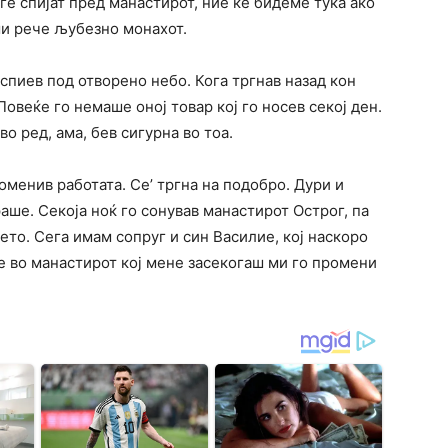
уѓе спијат пред манастирот, ние ќе бидеме тука ако
ми рече љубезно монахот.
спиев под отворено небо. Кога тргнав назад кон
овеќе го немаше оној товар кој го носев секој ден.
во ред, ама, бев сигурна во тоа.
оменив работата. Се’ тргна на подобро. Дури и
аше. Секоја ноќ го сонував манастирот Острог, па
ето. Сега имам сопруг и син Василие, кој наскоро
е во манастирот кој мене засекогаш ми го промени