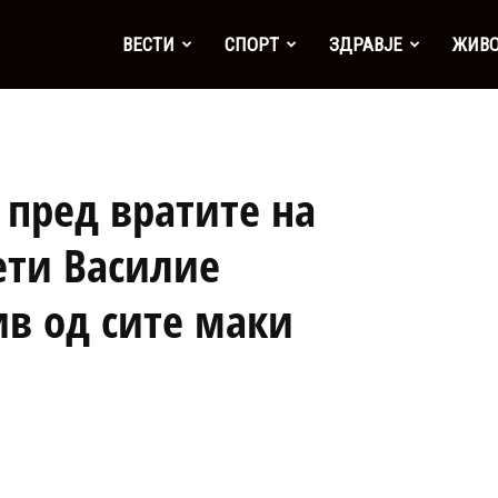
а
ВЕСТИ
СПОРТ
ЗДРАВЈЕ
ЖИВ
 пред вратите на
ети Василие
ив од сите маки