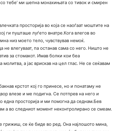
 со тебе’ ми шепна монахињата со тивок и смирен
алечката просторија во која се наоѓаат моштите на
ој ги пушташе луѓето внатре.Кога влегов во
мина низ моето тело, чувствував немоќ.
 не влегуваат, па останав сама со него. Ништо не
атив за стомакот. Имав болки кои беа
молитва, а јас врискав на цел глас. Не се сеќавам
бакнав крстот кој го принесе, но и понатаму не
вор влезе и ме подигна. Се потпрев на него и
о една просторија и ми помогна да седнам.Бев
чам а во следниот момент неконтролирано се смеам.
се грижиш, се ќе биде во ред. Она најлошото мина,