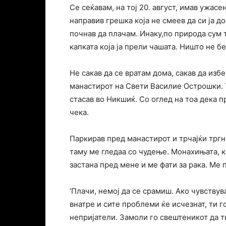
Се сеќавам, на тој 20. август, имав ужас
направив грешка која не смеев да си ја д
почнав да плачам. Инаку,по природа сум т
капката која ја прели чашата. Ништо не б
Не сакав да се вратам дома, сакав да изб
манастирот на Свети Василие Острошки. 
стасав во Никшиќ. Со оглед на тоа дека п
чека.
Паркирав пред манастирот и трчајќи тргна
таму ме гледаа со чудење. Монахињата, к
застана пред мене и ме фати за рака. Ме
’Плачи, немој да се срамиш. Ако чувствув
внатре и сите проблеми ќе исчезнат, ти г
непријатели. Замоли го свештеникот да ти