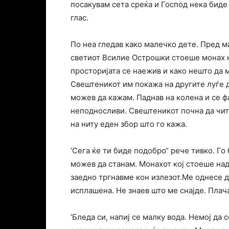
посакувам сета среќа и Господ нека биде
глас.
По неа гледав како малечко дете. Пред м
светиот Всилие Острошки стоеше монах к
просторијата се наежив и како нешто да 
Свештеникот им покажа на другите луѓе да
можев да кажам. Паднав на колена и се ф
неподносливи. Свештеникот почна да чита 
на ниту еден збор што го кажа.
’Сега ќе ти биде подобро“ рече тивко. Го 
можев да станам. Монахот кој стоеше над
заедно тргнавме кон излезот.Ме однесе д
исплашена. Не знаев што ме снајде. Пла
’Бледа си, напиј се малку вода. Немој да 