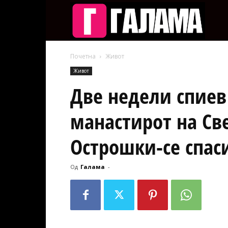
Галам
Почетна
Живот
Живот
Две недели спиев
манастирот на Св
Острошки-се спас
Од
Галама
-