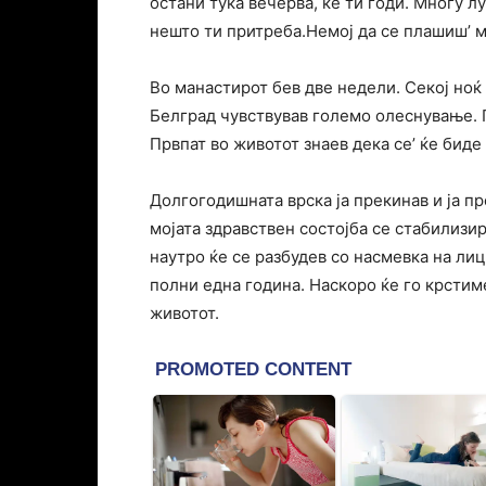
остани тука вечерва, ќе ти годи. Многу л
нешто ти притреба.Немој да се плашиш’ 
Во манастирот бев две недели. Секој ноќ 
Белград чувствував големо олеснување. П
Првпат во животот знаев дека се’ ќе биде 
Долгогодишната врска ја прекинав и ја пр
мојата здравствен состојба се стабилизир
наутро ќе се разбудев со насмевка на лиц
полни една година. Наскоро ќе го крстим
животот.