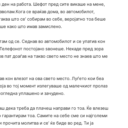
ен ден на работа. Шефот пред сите викаше на мене,
озволам.Кога се враќав дома, во автомобилот,
аква што се’ собирам во себе, веројатно тоа беше
еше како што имав замислено.
егам од се. Седнав во автомобилот и се упатив кон
Телефонот постојано ѕвонеше. Некаде пред зора
рв пат доаѓав на такво свето место не знаев што ме
в кон влезот на ова свето место. Луѓето кои беа
оја во тој момент излегуваше од малечкиот пролаз
 погледна уплашено и зачудено.
аш дека треба да плачеш направи го тоа. Ќе влезеш
о гарантирам тоа. Самите на себе сме си најголеми
 прочита молитва и се’ ќе биде во ред. Ти ја