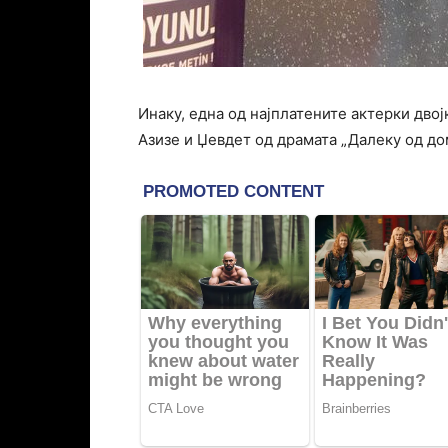
Инаку, една од најплатените актерки двој
Азизе и Џевдет од драмата „Далеку од до