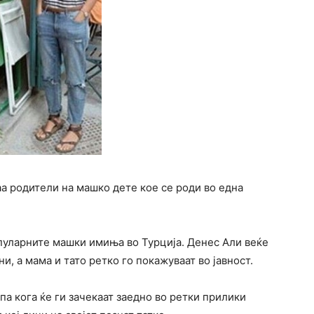
а родители на машко дете кое се роди во една
опуларните машки имиња во Турција. Денес Али веќе
, а мама и тато ретко го покажуваат во јавност.
па кога ќе ги зачекаат заедно во ретки прилики