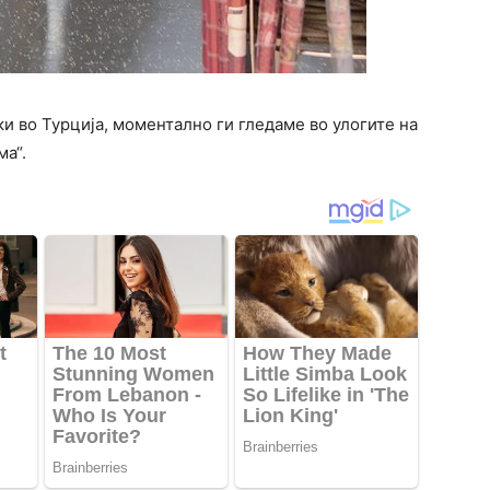
ки во Турција, моментално ги гледаме во улогите на
ма“.