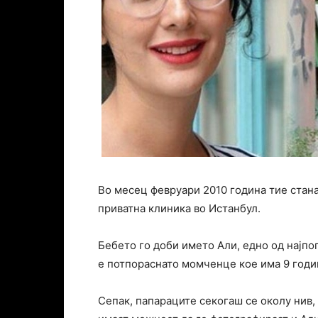
Во месец февруари 2010 година тие стана
приватна клиника во Истанбул.
Бебето го доби името Али, едно од најп
е потпораснато момченце кое има 9 години
Сепак, папараците секогаш се околу нив, 