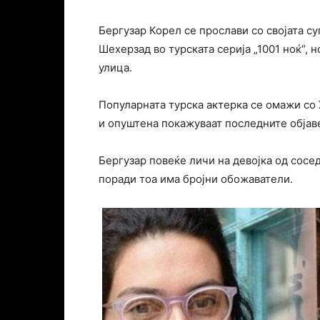
Бергузар Корел се прослави со својата су
Шехерзад во турската серија „1001 ноќ“, 
улица.
Популарната турска актерка се омажи со 
и oпуштена покажуваат последните објав
Бергузар повеќе личи на девојка од сосед
поради тоа има бројни обожаватели.