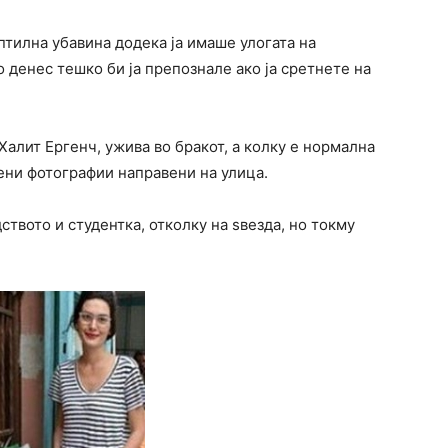
птилна убавина додека ја имаше улогата на
но денес тешко би ја препознале ако ја сретнете на
Халит Ергенч, ужива во бракот, а колку е нормална
ени фотографии направени на улица.
ството и студентка, отколку на ѕвезда, но токму