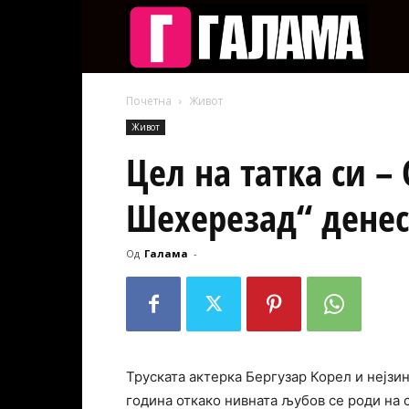
Галам
Почетна
Живот
Живот
Цел на татка си –
Шехерезад“ денес
Од
Галама
-
Труската актерка Бергузар Корел и нејзин
година откако нивната љубов се роди на с