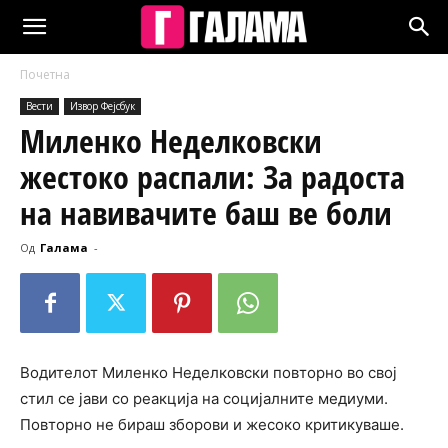
Почетна
Вести
Извор Фејсбук
Миленко Неделковски
жестоко распали: За радоста
на навивачите баш ве боли
Од
Галама
-
Водителот Миленко Неделковски повторно во свој
стил се јави со реакција на социјалните медиуми.
Повторно не бираш зборови и жесоко критикуваше.