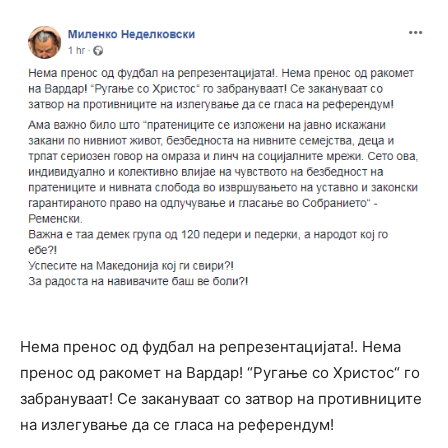
Нема пренос од фудбал на репрезентацијата!. Нема
пренос од ракомет на Вардар! “Ругање со Христос“ го
забрануваат! Се закануваат со затвор на противниците
на излегување да се гласа на референдум!