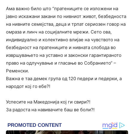
Ама важно било што “пратениците се изложени на
јавно искажани закани по нивниот живот, безбедноста
на нивните семејства, деца и трпат сериозен говор на
омраза и линч на социјалните мрежи. Сето ова,
индивидуално и колективно влијае на чувството на
безбедност на пратениците и нивната слобода во
извршувањето на уставно и законски гарантираното
право на одлучување и гласање во Собранието“ –
Ременски.
Важна е таа демек група од 120 педери и педерки, а
народот кој го ебе?!
Успесите на Македонија кој ги свири?!
За радоста на навивачите баш ве боли?!