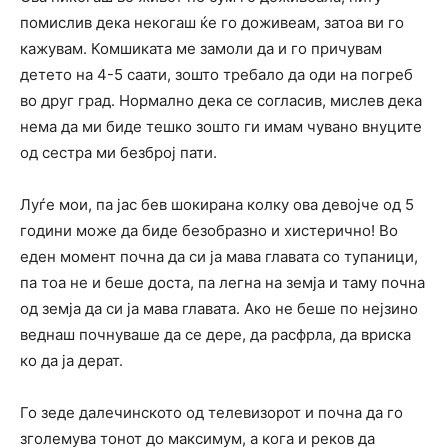
помислив дека некогаш ќе го доживеам, затоа ви го
кажувам. Комшиката ме замоли да и го причувам
детето на 4-5 саати, зошто требало да оди на погреб
во друг град. Нормално дека се согласив, мислев дека
нема да ми биде тешко зошто ги имам чувано внуците
од сестра ми безброј пати.
Луѓе мои, па јас бев шокирана колку ова девојче од 5
години може да биде безобразно и хистерично! Во
еден момент почна да си ја мава главата со тупаници,
па тоа не и беше доста, па легна на земја и таму почна
од земја да си ја мава главата. Ако не беше по нејзино
веднаш почнуваше да се дере, да расфрла, да вриска
ко да ја дерат.
Го зеде далечинското од телевизорот и почна да го
зголемува тонот до максимум, а кога и реков да