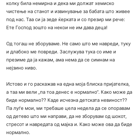
колку била немирна и дека ми должат хемиско
чистење на станот и извинување за бабата што живее
под нас. Таа си ја зеде ќерката и со презир ми рече:
Ете Господ зошто на некои не им дава деца!
Од тогаш не зборуваме. Не само што ме навреди, туку
и длабоко ме повреди. Заслужува тука со име и
презиме да ја кажам, ама нема да се симнам на
нејзино ниво.
Истово и го раскажав на една моја блиска пријателка,
а таа ми вели „па тоа денес е нормално“. Како може да
биде нормално?? Каде исчезна детската невиност??
Па луѓе мои, ми требаше цела недела да се опоравам
од детево што ми направи, да не зборувам од шокот,
стресот и навредата од мајка и. Како може ова да биде
нормално.