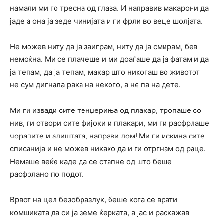
намали ми го тресна од глава. И направив макарони да
јаде а она ја зеде чинијата и ги фрли во веце шолјата.
Не можев ниту да ја заиграм, ниту да ја смирам, бев
немоќна. Ми се плачеше и ми доаѓаше да ја фатам и да
ја тепам, да ја тепам, макар што никогаш во животот
не сум дигнала рака на некого, а не па на дете.
Ми ги извади сите тенџериња од плакар, тропаше со
нив, ги отвори сите фијоки и плакари, ми ги расфрлаше
чорапите и алиштата, направи лом! Ми ги искина сите
списанија и не можев никако да и ги отргнам од раце.
Немаше веќе каде да се стапне од што беше
расфрлано по подот.
Врвот на цел безобразлук, беше кога се врати
комшиката да си ја земе ќерката, а јас и раскажав