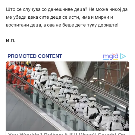
Што се случува со денешниве деца? Не може никој да
ме убеди дека сите деца се исти, има и мирни и
воспитани деца, а ова не беше дете туку дериште!
И.П.