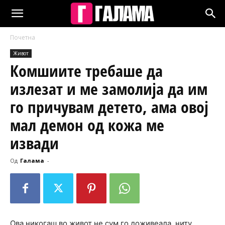
Почетна
Живот
Комшиите требаше да
излезат и ме замолија да им
го причувам детето, ама овој
мал демон од кожа ме
извади
Од
Галама
-
Ова никогаш во живот не сум го доживеала, ниту